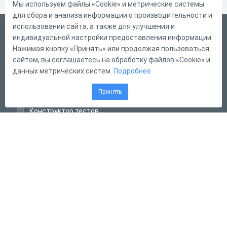
Мы используем файлы «Cookie» и метрические системы
для сбора и анализа информации о производительности и
использовании сайта, а также для улучшения и
Русский
индивидуальной настройки предоставления информации.
Справка
Нажимая кнопку «Принять» или продолжая пользоваться
сайтом, вы соглашаетесь на обработку файлов «Cookie» и
Форма обратной связи
данных метрических систем.
Подробнее
Контакты
Принять
Тарифы
Конструктор тестов
Конструктор опросов
Конструктор кроссвордов
Диалоговые тренажёры
Комплексные задания
Система Дистанционного Обучения
2011 - 2026
Online Test Pad
Соглашение об использовании
Оферта