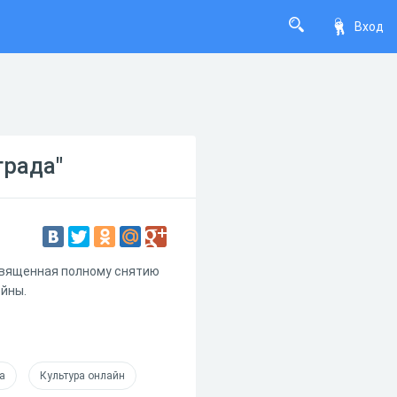
Вход
града"
освященная полному снятию
ойны.
а
Культура онлайн