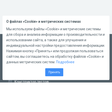
О файлах «Cookie» и метрических системах
Мы используем файлы «Cookie» и метрические системы
для сбора и анализа информации о производительности и
использовании сайта, а также для улучшения и
Русский
индивидуальной настройки предоставления информации.
Справка
Нажимая кнопку «Принять» или продолжая пользоваться
сайтом, вы соглашаетесь на обработку файлов «Cookie» и
Форма обратной связи
данных метрических систем.
Подробнее
Контакты
Принять
Тарифы
Конструктор тестов
Конструктор опросов
Конструктор кроссвордов
Диалоговые тренажёры