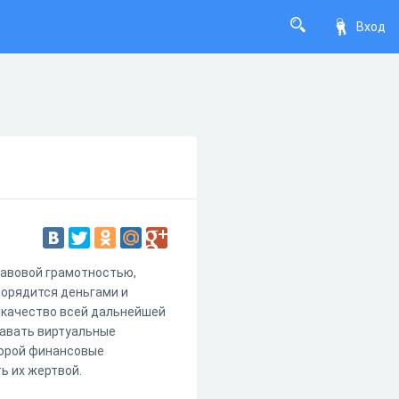
Вход
равовой грамотностью,
порядится деньгами и
ь качество всей дальнейшей
навать виртуальные
порой финансовые
ь их жертвой.