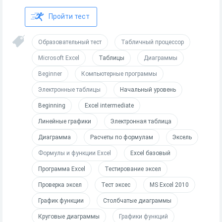
Пройти тест
Образовательный тест
Табличный процессор
Microsoft Excel
Таблицы
Диаграммы
Beginner
Компьютерные программы
Электронные таблицы
Начальный уровень
Beginning
Excel intermediate
Линейные графики
Электронная таблица
Диаграмма
Расчеты по формулам
Эксель
Формулы и функции Excel
Excel базовый
Программа Excel
Тестирование эксел
Проверка эксел
Тест эксес
MS Excel 2010
График функции
Столбчатые диаграммы
Круговые диаграммы
Графики функций