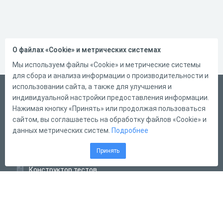
О файлах «Cookie» и метрических системах
Мы используем файлы «Cookie» и метрические системы
для сбора и анализа информации о производительности и
использовании сайта, а также для улучшения и
Русский
индивидуальной настройки предоставления информации.
Справка
Нажимая кнопку «Принять» или продолжая пользоваться
сайтом, вы соглашаетесь на обработку файлов «Cookie» и
Форма обратной связи
данных метрических систем.
Подробнее
Контакты
Принять
Тарифы
Конструктор тестов
Конструктор опросов
Конструктор кроссвордов
Диалоговые тренажёры