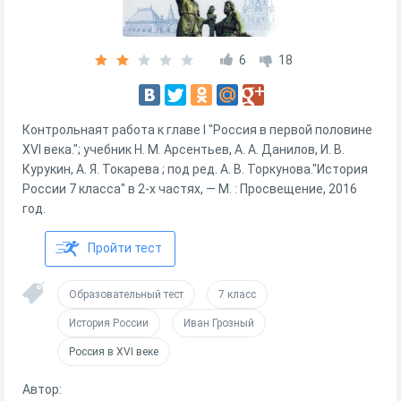
6
18
Контрольнаят работа к главе I "Россия в первой половине
XVI века."; учебник Н. М. Арсентьев, А. А. Данилов, И. В.
Курукин, А. Я. Токарева ; под ред. А. В. Торкунова."История
России 7 класса" в 2-х частях, — М. : Просвещение, 2016
год.
Пройти тест
Образовательный тест
7 класс
История России
Иван Грозный
Россия в XVI веке
Автор: