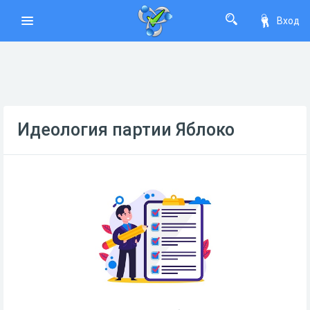
Вход
Идеология партии Яблоко