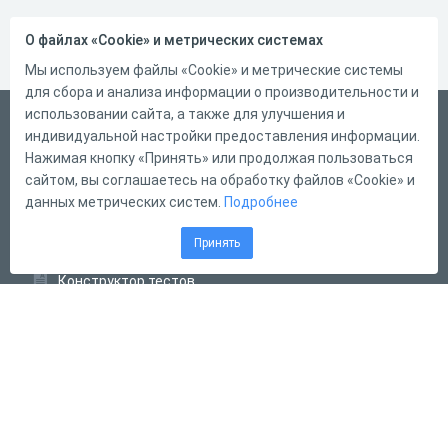
О файлах «Cookie» и метрических системах
Мы используем файлы «Cookie» и метрические системы
для сбора и анализа информации о производительности и
использовании сайта, а также для улучшения и
Русский
индивидуальной настройки предоставления информации.
Справка
Нажимая кнопку «Принять» или продолжая пользоваться
сайтом, вы соглашаетесь на обработку файлов «Cookie» и
Форма обратной связи
данных метрических систем.
Подробнее
Контакты
Принять
Тарифы
Конструктор тестов
Конструктор опросов
Конструктор кроссвордов
Диалоговые тренажёры
Комплексные задания
Система Дистанционного Обучения