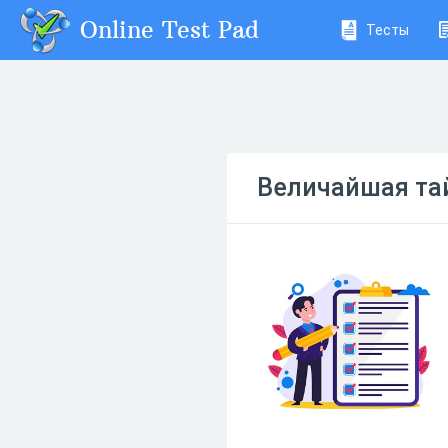
Online Test Pad
Тесты
Величайшая та