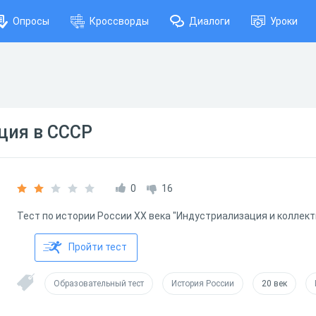
Опросы
Кроссворды
Диалоги
Уроки
ция в СССР
0
16
Тест по истории России ХХ века "Индустриализация и коллек
Пройти тест
Образовательный тест
История России
20 век