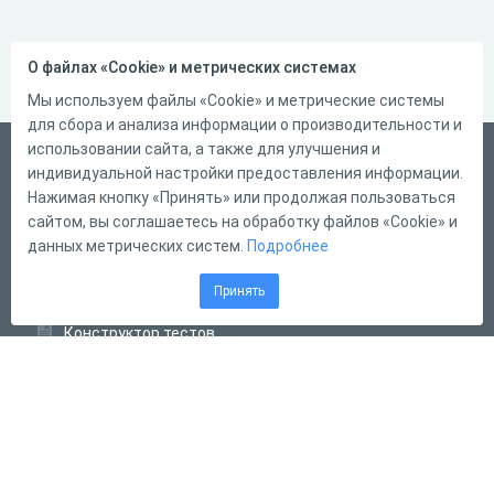
О файлах «Cookie» и метрических системах
Мы используем файлы «Cookie» и метрические системы
для сбора и анализа информации о производительности и
использовании сайта, а также для улучшения и
Русский
индивидуальной настройки предоставления информации.
Справка
Нажимая кнопку «Принять» или продолжая пользоваться
сайтом, вы соглашаетесь на обработку файлов «Cookie» и
Форма обратной связи
данных метрических систем.
Подробнее
Контакты
Принять
Тарифы
Конструктор тестов
Конструктор опросов
Конструктор кроссвордов
Диалоговые тренажёры
Комплексные задания