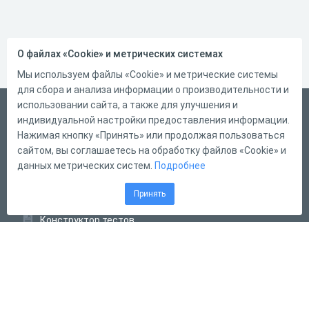
О файлах «Cookie» и метрических системах
Мы используем файлы «Cookie» и метрические системы
для сбора и анализа информации о производительности и
использовании сайта, а также для улучшения и
Русский
индивидуальной настройки предоставления информации.
Справка
Нажимая кнопку «Принять» или продолжая пользоваться
сайтом, вы соглашаетесь на обработку файлов «Cookie» и
Форма обратной связи
данных метрических систем.
Подробнее
Контакты
Принять
Тарифы
Конструктор тестов
Конструктор опросов
Конструктор кроссвордов
Диалоговые тренажёры
Комплексные задания