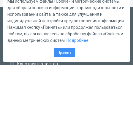
Мы используем файлы «Cookie» и метрические системы
для сбора и анализа информации о производительности и
использовании сайта, а также для улучшения и
Русский
индивидуальной настройки предоставления информации.
Справка
Нажимая кнопку «Принять» или продолжая пользоваться
сайтом, вы соглашаетесь на обработку файлов «Cookie» и
Форма обратной связи
данных метрических систем.
Подробнее
Контакты
Принять
Тарифы
Конструктор тестов
Конструктор опросов
Конструктор кроссвордов
Диалоговые тренажёры
Комплексные задания
Система Дистанционного Обучения
2011 - 2026
Online Test Pad
Соглашение об использовании
Оферта
Политика обработки персональных данных