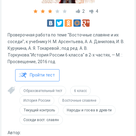
2
4
Проверочная работа по теме "Восточные славяне и их
соседи"; к учебнику Н. М. Арсентьева, А. А. Данилова, И. В.
Курукина, А. Я. Токаревой ; под ред. А. В.
Торкунова."История России 6 класса" в 2-х частях, — М. :
Просвещение, 2016 год.
Пройти тест
Образовательный тест
6 класс
История России
Восточные славяне
Текущий контроль
Народы и гос-ва в древ-ти
Соседи вост. славян
Автор: