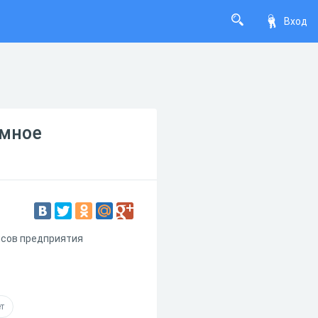
Вход
имное
нсов предприятия
т