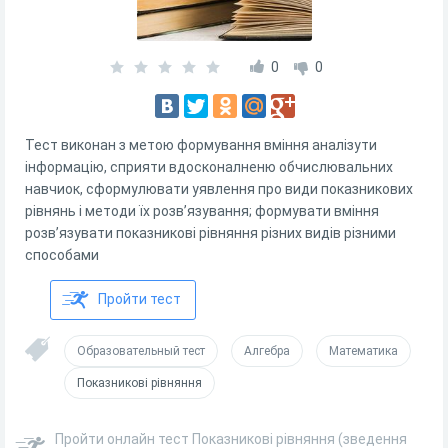
0
0
Тест виконан з метою формування вміння аналізути
інформацію, сприяти вдосконалненю обчислювальних
навчиок, сформулювати уявлення про види показникових
рівнянь і методи їх розв’язування; формувати вміння
розв’язувати показникові рівняння різних видів різними
способами
Пройти тест
Образовательный тест
Алгебра
Математика
Показникові рівняння
Пройти онлайн тест Показникові рівняння (зведення