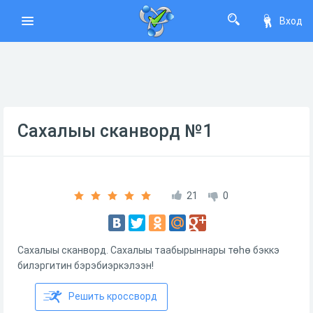
Вход
Сахалыы сканворд №1
21
0
Сахалыы сканворд. Сахалыы таабырыннары төhө бэккэ
билэргитин бэрэбиэркэлээн!
Решить кроссворд