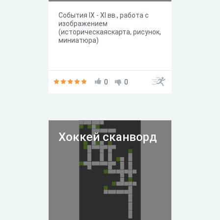
События IX - XI вв., работа с
изображением
(историческаяскарта, рисунок,
миниатюра)
0
0
Хоккей сканворд