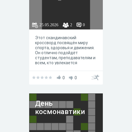
25.05.2026
2
0
Этот скандинавский
кроссворд посвящён миру
спорта, здоровья и движения.
Он отлично подойдёт
студентам, преподавателям и
всем, кто увлекается
физической культурой. Внутри
вы найдёте вопросы,
связанные с анатомией
0
0
человека, спортивными
дисциплинами,
тренировочным процессом и
терминологией. Разгадывая
День
слова, вы вспомните названия
снарядов, судейских
космонавтики
должностей, виды спорта и
основы восстановления после
нагрузок. Сканворд поможет
не только проверить свои