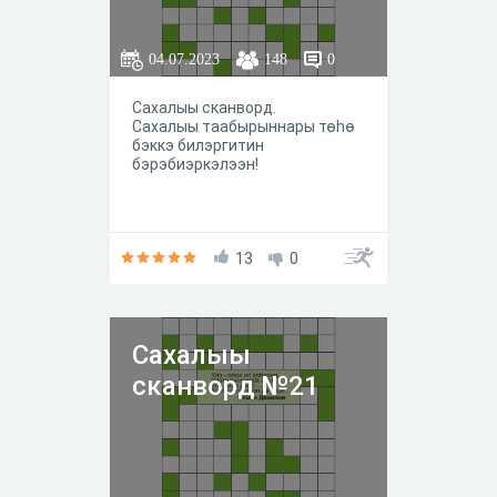
04.07.2023
148
0
Сахалыы сканворд.
Сахалыы таабырыннары төhө
бэккэ билэргитин
бэрэбиэркэлээн!
13
0
Сахалыы
сканворд №21