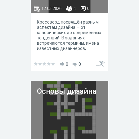
12.03.2026
1
0
Кроссворд посвящён разным
аспектам дизайна — от
классических до современных
тенденций. В заданиях
встречаются термины, имена
известных дизайнеров,
названия стилей и ключевых
предметов. Ответы в
результате в наборе по
0
0
буквам: каждая клетка
содержит одну букву, слова
пересекаются друг с другом.
Стрелки рядом с описанием
Основы дизайна
указывают направление слова
в сетке (по горизонтали или по
вертикали).