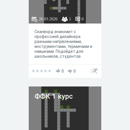
26.03.2026
1
0
Сканворд знакомит с
профессией дизайнера:
разными напрвлениями,
инструментами, терминами и
навыками. Подойдёт для
школьников, студентов
творческих специальностей и
всех, кто интерисуется
дизайном.
0
0
ФФК 1 курс