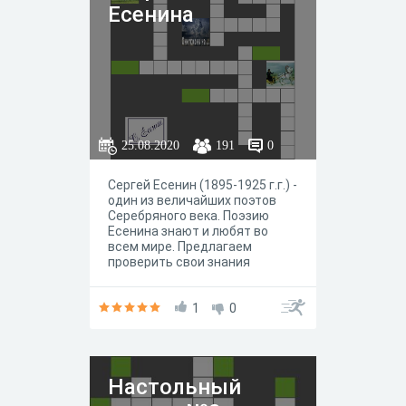
Есенина
25.08.2020
191
0
Сергей Есенин (1895-1925 г.г.) -
один из величайших поэтов
Серебряного века. Поэзию
Есенина знают и любят во
всем мире. Предлагаем
проверить свои знания
творчества Сергея Есенина. В
сканворде зашифрованы 10
названий произведений или
1
0
сборников С. Есенина.
Настольный