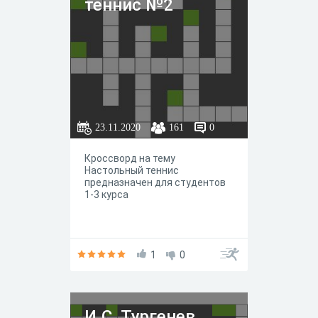
теннис №2
23.11.2020
161
0
Кроссворд на тему
Настольный теннис
предназначен для студентов
1-3 курса
1
0
И.С. Тургенев.