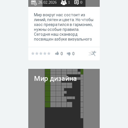
26.02.2026
1
0
Мир вокруг нас состоит из
линий, пятен и цвета. Но чтобы
хаос превратился в гармонию,
нужны особые правила.
Сегодня наш сканворд
посвящен азбуке визуального
языка — основам дизайна.
Вспомните, как называются
кирпичики, из которых
0
0
строится любая композиция, и
проверьте, насколько хорошо
вы ориентируетесь в палитре
профессиональных терминов.
Мир дизайна