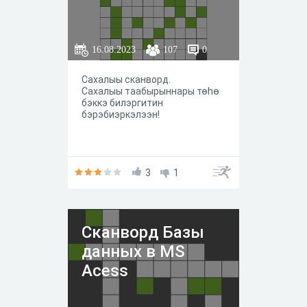
16.08.2023
107
0
Сахалыы сканворд.
Сахалыы таабырыннары төhө
бэккэ билэргитин
бэрэбиэркэлээн!
3
1
Сканворд Базы
данных в MS
Acess