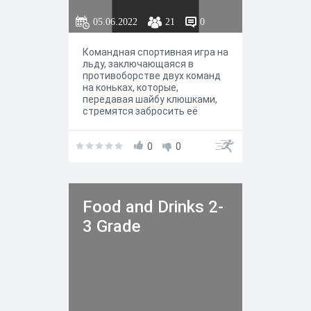
05.06.2022
21
0
Командная спортивная игра на
льду, заключающаяся в
противоборстве двух команд
на коньках, которые,
передавая шайбу клюшками,
стремятся забросить её
наибольшее количество раз в
ворота соперника и не
пропустить в свои.
0
0
Food and Drinks 2-
3 Grade