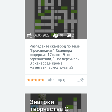
06.06.2022
48
2
Разгадайте сканворд по теме
"Производная". Сканворд
содержит 17 слов - 9 по
горизонтали, 8 - по вертикали.
В сканворде, кроме
математических понятий,
зашифрованы фамилии
ученых, внесших большой
вклад в развитие
1
0
математического анализа, и в
частности
дифференциального
исчисления. Желаем успеха!
Знатоки
творчества С.