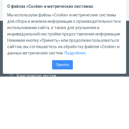
О файлах «Cookie» и метрических системах
Мы используем файлы «Cookie» и метрические системы
для сбора и анализа информации о производительности и
использовании сайта, а также для улучшения и
Русский
индивидуальной настройки предоставления информации.
Справка
Нажимая кнопку «Принять» или продолжая пользоваться
сайтом, вы соглашаетесь на обработку файлов «Cookie» и
Форма обратной связи
данных метрических систем.
Подробнее
Контакты
Принять
Тарифы
Конструктор тестов
Конструктор опросов
Конструктор кроссвордов
Диалоговые тренажёры
Комплексные задания
Система Дистанционного Обучения