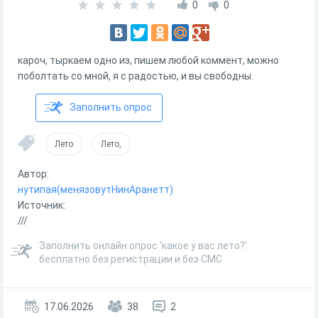
0
0
кароч, тыркаем одно из, пишем любой коммент, можно
поболтать со мной, я с радостью, и вы свободны.
Заполнить опрос
Лето
Лето,
Автор:
нутипая(менязовутНинАранетт)
Источник:
///
Заполнить онлайн опрос 'какое у вас лето?'
бесплатно без регистрации и без СМС
17.06.2026
38
2