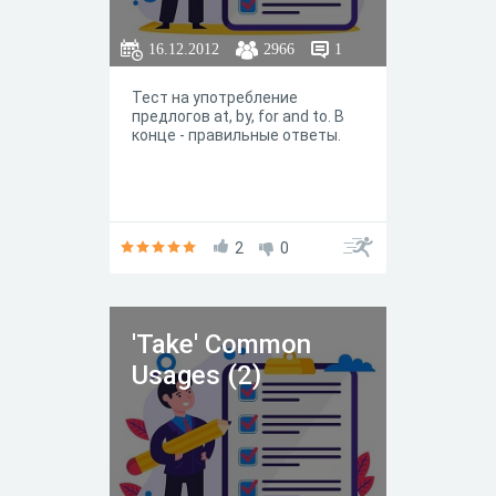
16.12.2012
2966
1
Тест на употребление
предлогов at, by, for and to. В
конце - правильные ответы.
2
0
'Take' Common
Usages (2)