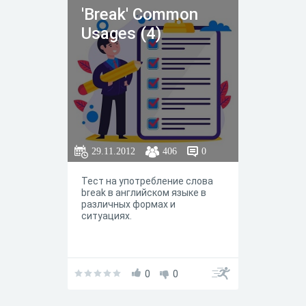
'Break' Common
Usages (4)
29.11.2012
406
0
Тест на употребление слова
break в английском языке в
различных формах и
ситуациях.
0
0