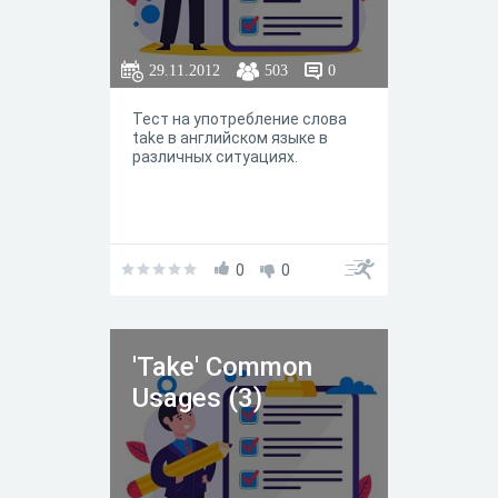
29.11.2012
503
0
Тест на употребление слова
take в английском языке в
различных ситуациях.
0
0
'Take' Common
Usages (3)