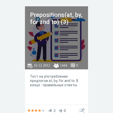
Prepositions(at, by,
for and to) (3)
16.12.2012
1444
0
Тест на употребление
предлогов at, by, for and to. В
конце - правильные ответы.
3
0