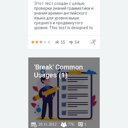
Этот тест создан с целью
проверки знаний грамматики и
знания времен английского
языка для уровня выше
среднего и продвинутого
уровня. This test is designed to
test the knowledge of grammar
and knowledge of the tenses of
the English language for the
55
54
upper-intermediate and
advanced level(B2/C1). This
test is based on different types
of present, past and future
'Break' Common
tenses, continuous and perfect
aspects, future in the past.
Usages (1)
29.11.2012
776
1