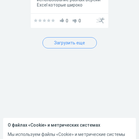
Excel которые широко
используются в работе. Кроме
того некоторые вопросы
составлены с использованием
0
0
английского
интерфейса.Данный тест
специально разработан для
того, чтобы определить Ваш
Загрузить еще
текущий уровень знаний после
прохождения тренинга, это
позволит правильно
определить эффективность
обучения и поможет Вам
определится с дальнейшими
вариантами
обучения.Результаты теста
можно оценить по количеству
набранных баллов: < 20 -
Вам необходимо пройти
курс Excel Beginning20 - 35 -
Вы обладаете некоторыми
знаниями из курса Excel
Advanced, тем не менее
О файлах «Cookie» и метрических системах
рекомендуем пройти
курс Excel Beginning35 - 45 - Вы
Мы используем файлы «Cookie» и метрические системы
обладаете знаниями Excel