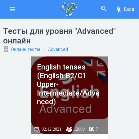
Вход
Тесты для уровня "Advanced"
онлайн
Онлайн тесты
Advanced
English tenses
(English B2/C1
Upper-
Intermediate/Adva
nced)
02.12.2021
12699
7