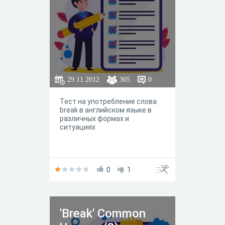
29.11.2012
305
0
Тест на употребление слова
break в английском языке в
различных формах и
ситуациях.
0
1
'Break' Common