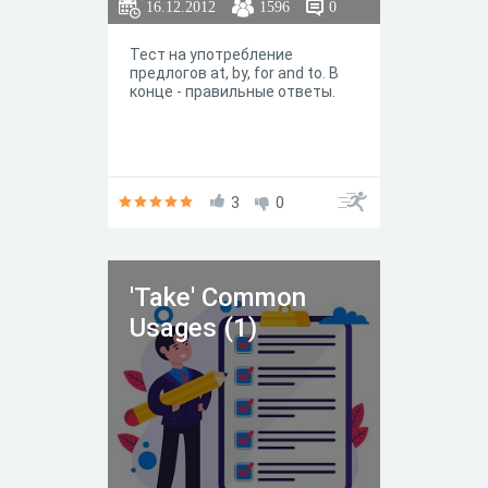
16.12.2012
1596
0
Тест на употребление
предлогов at, by, for and to. В
конце - правильные ответы.
3
0
'Take' Common
Usages (1)