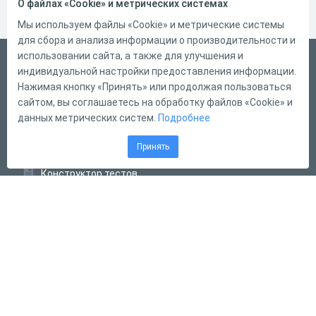
О файлах «Cookie» и метрических системах
Мы используем файлы «Cookie» и метрические системы
для сбора и анализа информации о производительности и
использовании сайта, а также для улучшения и
Русский
индивидуальной настройки предоставления информации.
Справка
Нажимая кнопку «Принять» или продолжая пользоваться
сайтом, вы соглашаетесь на обработку файлов «Cookie» и
Форма обратной связи
данных метрических систем.
Подробнее
Контакты
Принять
Тарифы
Конструктор тестов
Конструктор опросов
Конструктор кроссвордов
Диалоговые тренажёры
Комплексные задания
Система Дистанционного Обучения