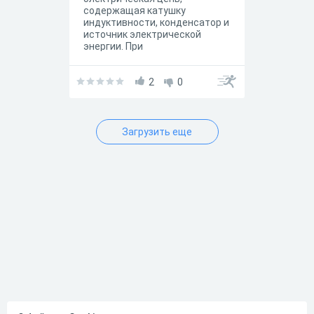
содержащая катушку
индуктивности, конденсатор и
источник электрической
энергии. При
последовательном
соединении элементов цепи
колебательный контур
2
0
называется
последовательным, при
параллельном –
параллельным
Загрузить еще