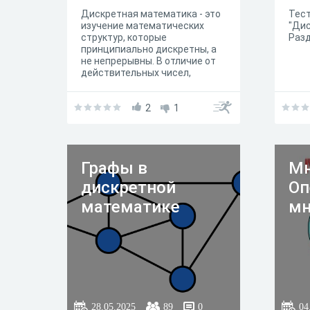
Дискретная математика - это
Тест
изучение математических
"Дис
структур, которые
Разд
принципиально дискретны, а
не непрерывны. В отличие от
действительных чисел,
обладающих свойством
изменяться "плавно", объекты,
изучаемые
2
1
в дискретной математике,
такие как целые числа,
графики и утверждения в
логике, не изменяются таким
Графы в
Мн
образом плавно, а имеют
различные, разделенные
дискретной
Оп
значения.
математике
мн
28.05.2025
89
0
04