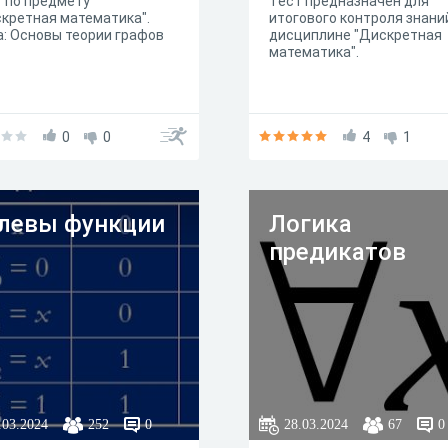
 по предмету
Тест предназначен для
кретная математика".
итогового контроля знани
: Основы теории графов
дисциплине "Дискретная
математика".
0
0
4
1
левы функции
Логика
предикатов
.03.2024
252
0
28.03.2024
67
0