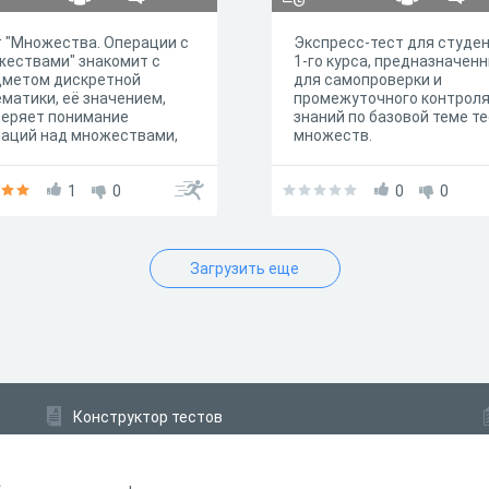
 "Множества. Операции с
Экспресс-тест для студе
ествами" знакомит с
1-го курса, предназначен
дметом дискретной
для самопроверки и
матики, её значением,
промежуточного контрол
веряет понимание
знаний по базовой теме т
раций над множествами,
множеств.
ия находить
динение, пересечение,
ость множеств.
1
0
0
0
Загрузить еще
Конструктор тестов
Конструктор опросов
Конструктор кроссвордов