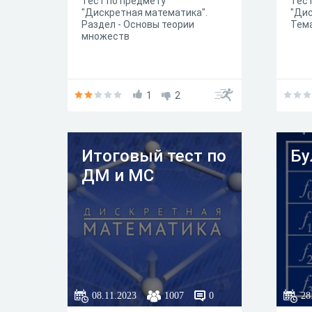
Тест по предмету
Тест
"Дискретная математика".
"Дис
Раздел - Основы теории
Тема
множеств
1
2
Итоговый тест по
Бу
ДМ и МС
08.11.2023
1007
0
28