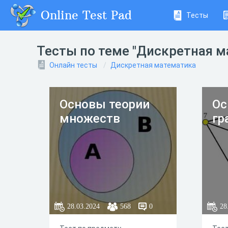
Online Test Pad
Тесты
Тесты по теме "Дискретная м
Онлайн тесты
Дискретная математика
Основы теории
Ос
множеств
гр
28.03.2024
568
0
28