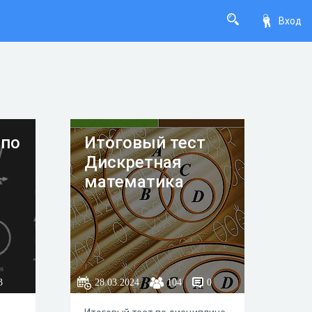
Вход
 по
Итоговый тест
Дискретная
математика
3
28.03.2024
104
0