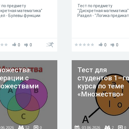
 по предмету
Тест по предмету
кретная математика"
"Дискретная математика"
ел - Булевы функции
Раздел - "Логика предикат
0
0
0
0
ожества.
Тест для
ерации с
студентов 1–г
ожествами
курса по теме
«Множество»
.06.2026
52
0
03.06.2026
2
0