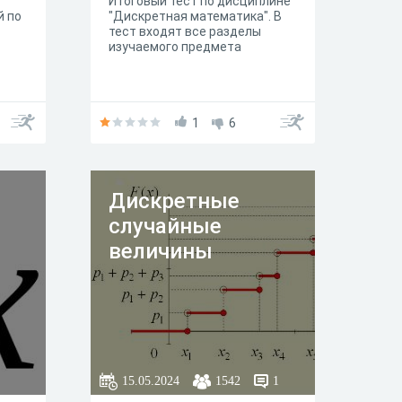
Итоговый тест по дисциплине
й по
"Дискретная математика". В
тест входят все разделы
изучаемого предмета
1
6
Дискретные
случайные
величины
15.05.2024
1542
1