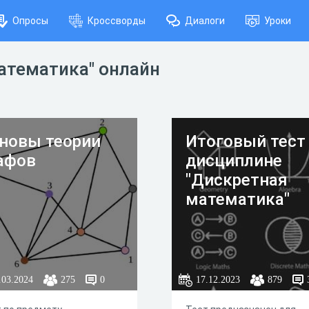
Опросы
Кроссворды
Диалоги
Уроки
атематика" онлайн
новы теории
Итоговый тест
афов
дисциплине
"Дискретная
математика"
.03.2024
275
0
17.12.2023
879