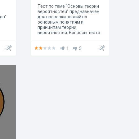
Тест по теме "Основы теории
.
вероятностей" предназначен
ов"
для проверки знаний по
основным понятиям и
принципам теории
вероятностей. Вопросы теста
могут касаться таких тем, как
вероятностное пространство,
случайные события,
1
5
вероятность событий,
условная вероятность,
независимость событий и
другие основные концепции.
Чтобы успешно пройти тест,
необходимо быть знакомым с
о
основными определениями и
свойствами вероятностей,
уметь решать базовые задачи
на вычисление вероятностей и
понимать основные принципы
работы с вероятностными
событиями. Пройдя данный
тест, вы сможете оценить
свои знания в данной области
и выявить слабые места для
дальнейшего изучения.