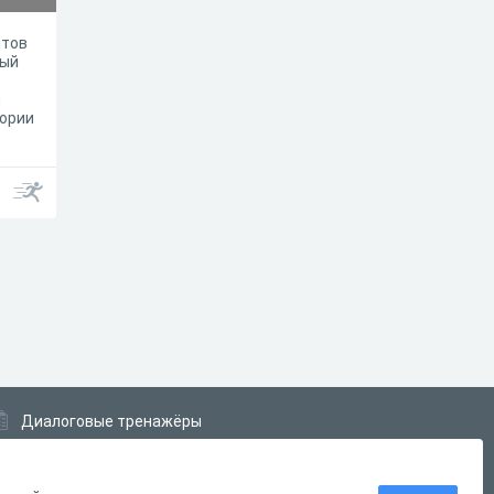
нтов
ный
я
еории
Диалоговые тренажёры
Комплексные задания
Система Дистанционного Обучения