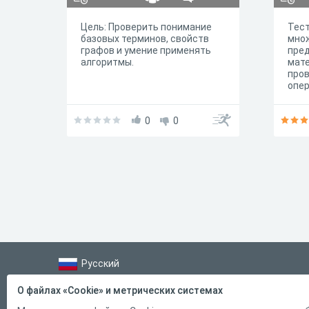
Цель: Проверить понимание
Тест
базовых терминов, свойств
множ
графов и умение применять
пре
алгоритмы.
мате
про
опе
умен
объе
0
0
разн
Русский
Справка
О файлах «Cookie» и метрических системах
Форма обратной связи