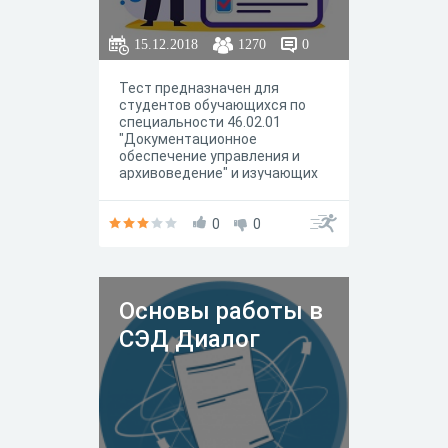
15.12.2018
1270
0
Тест предназначен для
студентов обучающихся по
специальности 46.02.01
"Документационное
обеспечение управления и
архивоведение" и изучающих
МДК 01.01 Документационное
обеспечение управления.
Воспросы теста
0
0
соответствуют теме
"Организация работы с
документами".
Основы работы в
СЭД Диалог