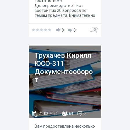
теста по теме:
Делопроизводство Тест
состоит из 20 вопросов по
темам предмета. Внимательно
читайте вопрос, затем
отвечайте.
0
0
Трухачев Кирилл
ЮСО-311
Документооборо
т
21.02.2024
64
0
Вам предоставлена несколько