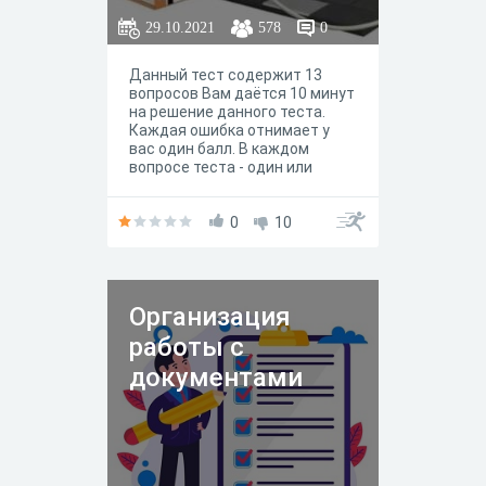
29.10.2021
578
0
Данный тест содержит 13
вопросов Вам даётся 10 минут
на решение данного теста.
Каждая ошибка отнимает у
вас один балл. В каждом
вопросе теста - один или
несколько правильных
вариантов ответа.Также есть
один вопрос, где все ответы
0
10
неправильные. В базе теста
более 15 вопросов, но они
будут перемешаны, как и
ответы. Это значит, что у
Организация
каждого будут в рандомном
порядке даны свои вопросы и
работы с
в разной
последовательности.
документами