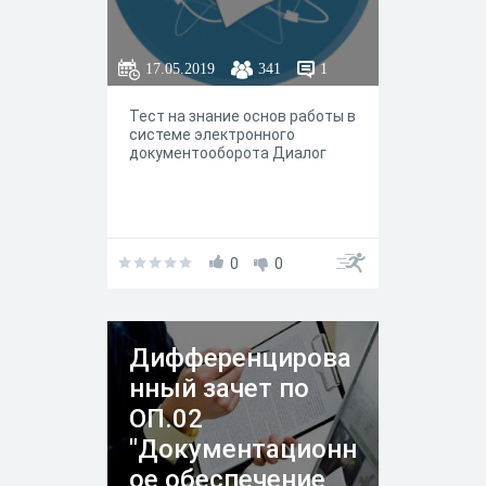
17.05.2019
341
1
Тест на знание основ работы в
системе электронного
документооборота Диалог
0
0
Дифференцирова
нный зачет по
ОП.02
"Документационн
ое обеспечение