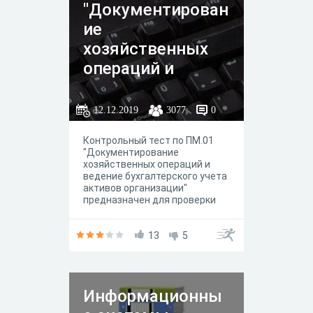
"Документирован
ие
хозяйственных
операций и
ведение
бухгалтерского
12.12.2019
3077
0
учета активов
Контрольный тест по ПМ.01
организации" для
"Документирование
специальности
хозяйственных операций и
ведение бухгалтерского учета
38.02.01
активов организации"
предназначен для проверки
знаний обучающихся по
специальности 38.02.01
"Экономика и бухгалтерский
13
5
учёт (по отраслям)"
Информационны