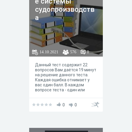
е системы
судопроизводств
а
14.10.2021
576
0
Данный тест содержит 22
вопросов Вам даётся 19 минут
на решение данного теста.
Каждая ошибка отнимает у
вас один балл. В каждом
вопросе теста - один или
несколько правильных
вариантов ответа.Также есть
один вопрос, где все ответы
0
0
неправильные. В базе теста
более 40 вопросов, но они
будут перемешаны, как и
ответы. Это значит, что у
каждого будут в рандомном