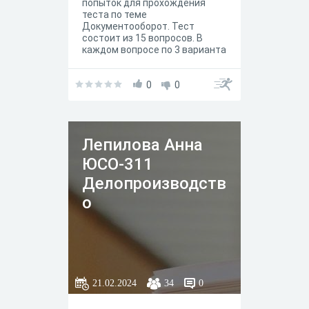
попыток для прохождения
теста по теме
Документооборот. Тест
состоит из 15 вопросов. В
каждом вопросе по 3 варианта
ответа, из которых верен
только 1. Внимательно
читайте вопрос, затем
0
0
отвечайте.
Лепилова Анна
ЮСО-311
Делопроизводств
о
21.02.2024
34
0