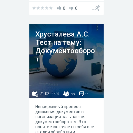
0
0
Хрусталева А.С.
Тест на тему:
Документооборо
т
21.02.2024
55
0
Непрерывный процесс
движения документов в
организации называется
документооборотом. Это
понятие включает в себя все
стадии обработки и