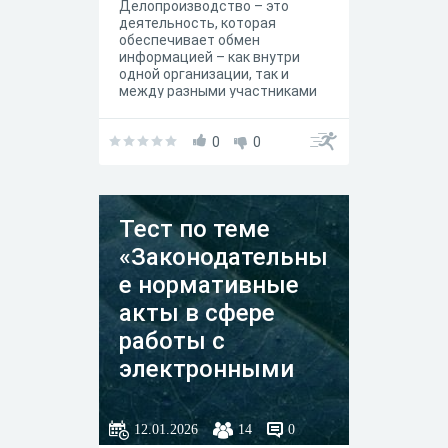
Делопроизводство – это
деятельность, которая
обеспечивает обмен
информацией – как внутри
одной организации, так и
между разными участниками
коммуникаций. Это
многоэтапный процесс,
который включает создание,
0
0
ведение, использование,
контроль, своевременное
обновление и хранение
документации. От одного
Тест по теме
неправильно оформленного
документа может зависеть
«Законодательны
судьба человека, будущее
компании, успешность
е нормативные
проекта. Поэтому вопросы
акты в сфере
документационного
обеспечения управления
работы с
(ДОУ) заслуживают
пристального внимания.
электронными
документами»
12.01.2026
14
0