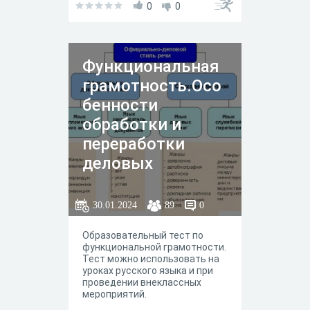
0
0
Функциональная
грамотность.Осо
бенности
обработки и
переработки
деловых
документов.Вид
ы официально-
30.01.2024
89
0
деловых текстов.
Образовательный тест по
функциональной грамотности.
Тест можно использовать на
уроках русского языка и при
проведении внеклассных
мероприятий.