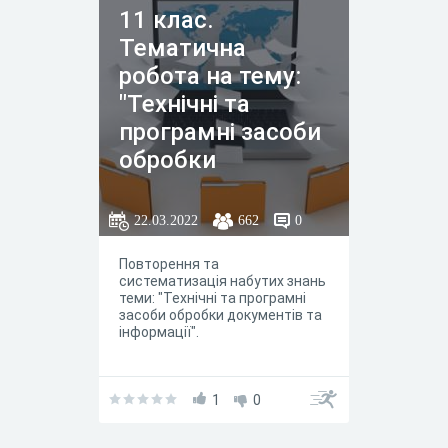
порядке даны свои вопросы и
11 клас.
в разной
Тематична
последовательности.
робота на тему:
"Технічні та
програмні засоби
обробки
документів та
інформації"
22.03.2022
662
0
Повторення та
систематизація набутих знань
теми: "Технічні та програмні
засоби обробки документів та
інформації".
1
0