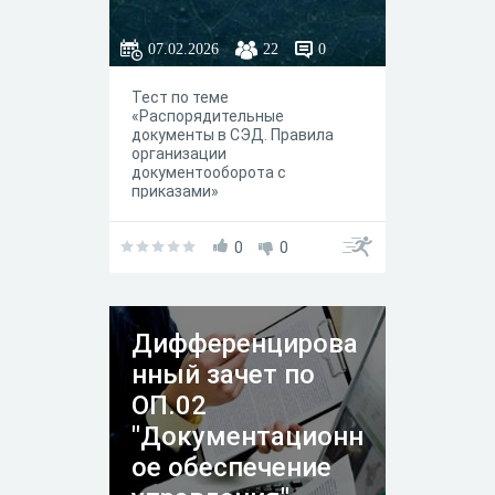
а с приказами»
07.02.2026
22
0
Тест по теме
«Распорядительные
документы в СЭД. Правила
организации
документооборота с
приказами»
0
0
Дифференцирова
нный зачет по
ОП.02
"Документационн
ое обеспечение