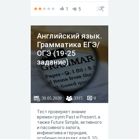
1
5
Английский язык.
Грамматика ЕГЭ/
ОГЭ (19-25
задание)
30.05.2020
3315
0
Тест проверяет знание
времен групп Past и Present, а
также Future Simple, активного
и пассивного залога,
инфинитива и герундия,
особенно подходит для 9, 10-