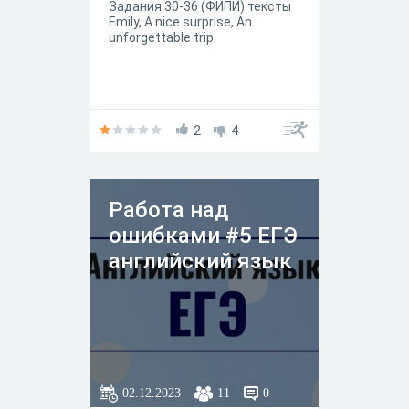
Задания 30-36 (ФИПИ) тексты
Emily, A nice surprise, An
unforgettable trip
2
4
Работа над
ошибками #5 ЕГЭ
английский язык
02.12.2023
11
0