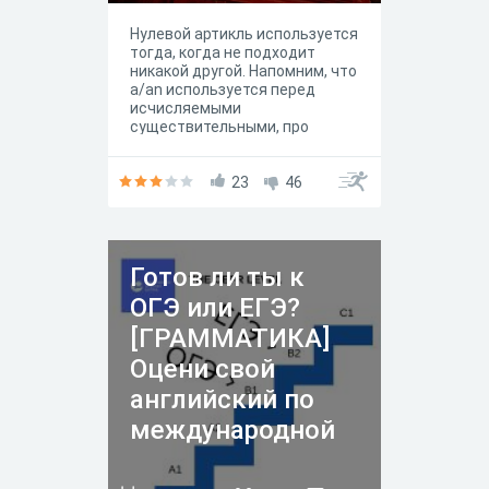
Нулевой артикль используется
тогда, когда не подходит
никакой другой. Напомним, что
a/an используется перед
исчисляемыми
существительными, про
которые можно сказать «один
из». The используется для
указания на нечто конкретное.
23
46
Если же предмет или понятие,
о котором идет речь, не
является ни «одним из», ни
«чем-то конкретным из ряда
Готов ли ты к
других», то
используется нулевой артикль
ОГЭ или ЕГЭ?
.
[ГРАММАТИКА]
Оцени свой
английский по
международной
шкале CEFR.