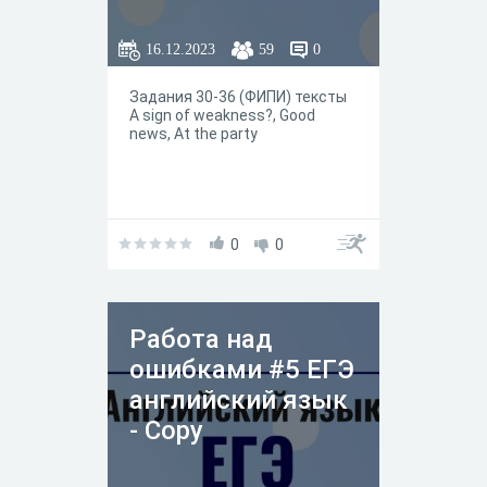
16.12.2023
59
0
Задания 30-36 (ФИПИ) тексты
A sign of weakness?, Good
news, At the party
0
0
Работа над
ошибками #5 ЕГЭ
английский язык
- Copy