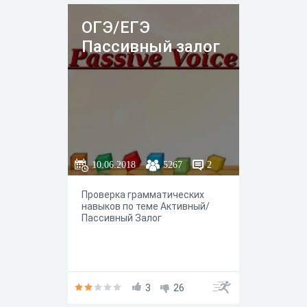
дать возможность любому
участнику экзамена и широкой
ОГЭ/ЕГЭ
общественности составить
представление о структуре
Пассивный залог
экзаменационной работы,
числе и форме заданий, а
также об их уровне сложности.
10.06.2018
5267
2
Проверка грамматических
навыков по теме Активный/
Пассивный Залог
3
26