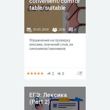
convenient/comfor
table/suitable
29.05.2018
2036
0
Упражнения на проверку
лексики, значений слов, их
синонимов/омонимов
2
0
ЕГЭ: Лексика
(Part 2)