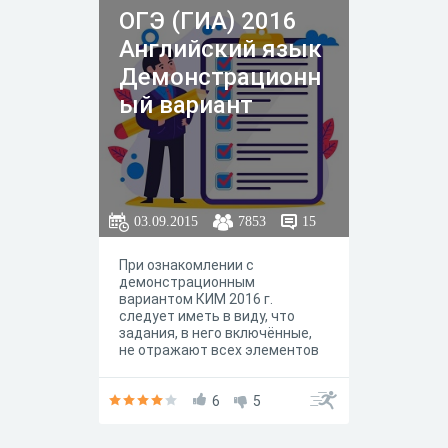
ОГЭ (ГИА) 2016
Английский язык
Демонстрационн
ый вариант
03.09.2015
7853
15
При ознакомлении с
демонстрационным
вариантом КИМ 2016 г.
следует иметь в виду, что
задания, в него включённые,
не отражают всех элементов
содержания, которые будут
проверяться с помощью
вариантов КИМ в 2016 г.
6
5
Демонстрационный вариант
предназначен для того, чтобы