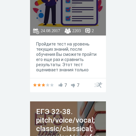
24.08.2017
2203
2
Пройдите тест на уровень
текущих знаний, после
обучения Вы сможете пройти
его еще раз и сравнить
результаты. Этот тест
оценивает знания только
грамматики английского
языка. Для более глубокой
оценки уровня владения
7
7
языком, необходимо
проверить также навык
чтения, аудирования, письма и
устной речи.
ЕГЭ 32-38.
pitch/voice/vocal;
classic/classical;