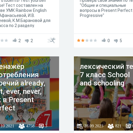
o students! Test yourself
Проверь свои знания по те
se! Тест составлен на
"Общие и специальные
ве УМК Rainbow English
вопросы в Present Perfect
 Афанасьевой, И.В.
Progressive"
евой, К.М.Барановой для
асса по 2 разделу.
2
2
0
5
енажёр
лексический т
отребления
7 класс School
речий already,
and schooling
t, ever, never,
t в Present
rfect
.10.2021
4758
3
28.09.2023
821