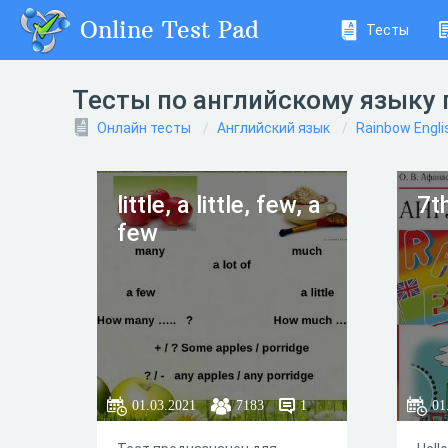
Online Test Pad
Тесты
Тесты по английскому языку п
Онлайн тесты
Английский язык
Rainbow Engli
little, a little, few, a
7t
few
01.03.2021
7183
1
01