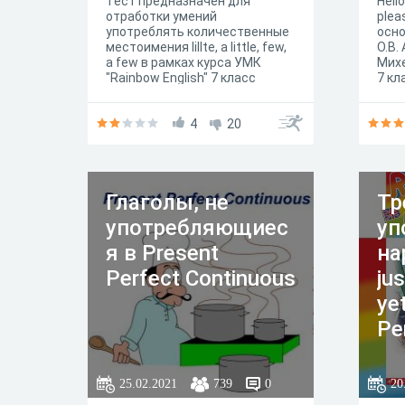
Тест предназначен для
Hell
отработки умений
plea
употреблять количественные
осно
местоимения lillte, a little, few,
О.В.
a few в рамках курса УМК
Михе
"Rainbow English" 7 класс
7 кл
Афанасьева О.В.
4
20
Глаголы, не
Тр
употребляющиес
уп
я в Present
на
Perfect Continuous
jus
ye
Pe
25.02.2021
739
0
20