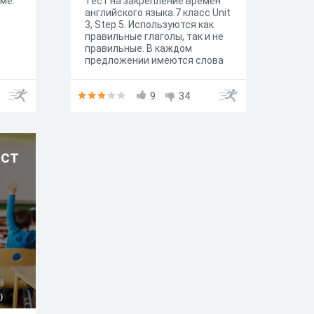
ме:
Тест на закрепление времен
английского языка.7 класс Unit
3, Step 5. Используются как
правильные глаголы, так и не
правильные. В каждом
предложении имеются слова
маркеры во каждому времени.
PS:Довольно лёгкий тест
9
34
ест
0