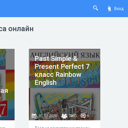
Вход
сса онлайн
Past Simple &
Present Perfect 7
класс Rainbow
English
вая
0
01.12.2020
7465
0