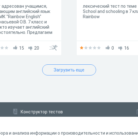
 адресован учащимся,
лексический тест по теме
чающим английский язык
School and schooling в 7 к
МК "Rainbow English"
Rainbow
асьевой О.В. 7 класс и
 кто изучает английский
стоятельно. Предлагаем
аботать тему: "Present
ect" с наречиями already,
yet, ever, never.
15
20
0
16
Загрузить еще
Конструктор тестов
Конструктор опросов
Конструктор кроссвордов
ора и анализа информации о производительности и использовании