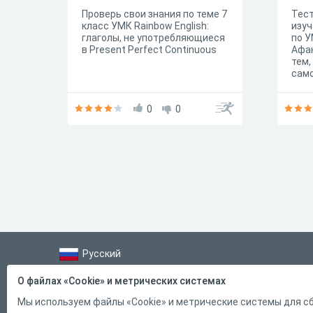
Проверь свои знания по теме 7
Тест
класс УМК Rainbow English:
изу
глаголы, не употребляющиеся
по У
в Present Perfect Continuous
Афан
тем,
само
прор
Perf
0
0
just,
Русский
Справка
О файлах «Cookie» и метрических системах
Форма обратной связи
Мы используем файлы «Cookie» и метрические системы для сб