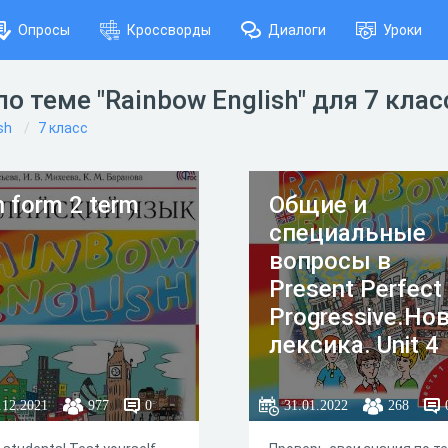
Опросы
Кроссворды
Диалоги
Уроки
о теме "Rainbow English" для 7 кла
sh
7 класс
h form 2 term
Общие и
специальные
вопросы в
Present Perfect
Progressive.Но
лексика. Unit 4
Step 5
.12.2021
977
0
31.01.2022
268