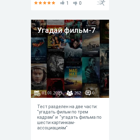
1
0
Угадай фильм-7
01.01.2023
262
0
Тест разделен на две части:
"угадать фильм по трем
кадрам" и "угадать фильма по
шести картинкам-
ассоциациям"