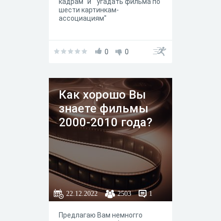
кадрам" и "угадать фильма по
шести картинкам-
ассоциациям"
0
0
Как хорошо Вы
знаете фильмы
2000-2010 года?
22.12.2022
2503
1
Предлагаю Вам немногго