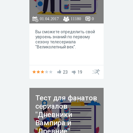
01.04.2017
11180
0
Вы сможете определить свой
увроень знаний по первому
сезону телесериала
"Великолепный век".
23
19
Тест для фанатов
сериалов
"Дневники
Вампира и
"Древние"