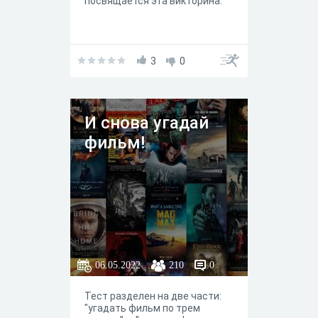
посвящается эта викторина.
3
0
И снова угадай
фильм!
06.05.2022
210
0
Тест разделен на две части:
"угадать фильм по трем