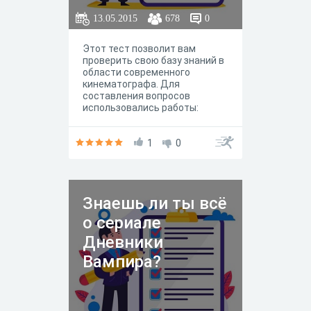
13.05.2015
678
0
Этот тест позволит вам
проверить свою базу знаний в
области современного
кинематографа. Для
составления вопросов
использовались работы:
Квентина Тарантино, Кевина
Смита, Эдгара Райта, Гая Ричи.
Желаем удачи!
1
0
Знаешь ли ты всё
о сериале
Дневники
Вампира?