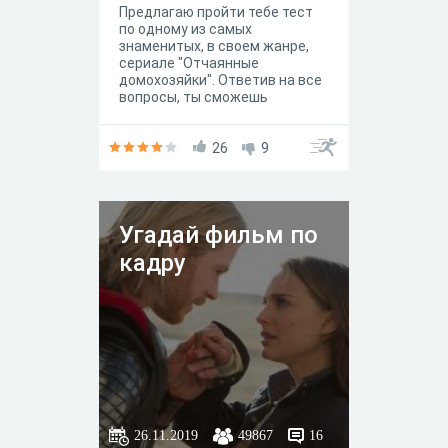
Предлагаю пройти тебе тест
по одному из самых
знаменитых, в своем жанре,
сериале "Отчаянные
домохозяйки". Ответив на все
вопросы, ты сможешь
ответить на главный свой
вопрос: - Кто же ты? ответ
конечно не филосовского
26
9
назначения, но надеюсь хотя
бы поднимет тебе настроение)
Угадай фильм по
кадру
26.11.2019
49867
16