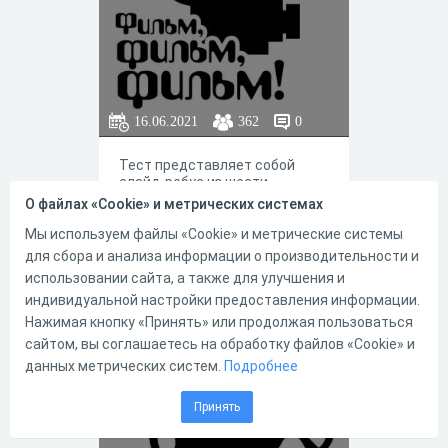
16.06.2021
362
0
Тест представляет собой
слайд-ребус из шести
картинок связанных с
О файлах «Cookie» и метрических системах
фильмом
Мы используем файлы «Cookie» и метрические системы
для сбора и анализа информации о производительности и
использовании сайта, а также для улучшения и
индивидуальной настройки предоставления информации.
1
0
Нажимая кнопку «Принять» или продолжая пользоваться
сайтом, вы соглашаетесь на обработку файлов «Cookie» и
данных метрических систем.
Подробнее
Угадай фильм по
Принять
6 картинкам 2