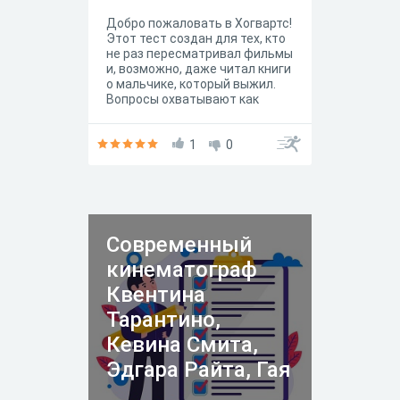
Добро пожаловать в Хогвартс!
Этот тест создан для тех, кто
не раз пересматривал фильмы
и, возможно, даже читал книги
о мальчике, который выжил.
Вопросы охватывают как
основные сюжетные линии,
так и мелкие детали, которые
знает только настоящий
1
0
фанат. Цель: определить
глубину ваших знаний о
вселенной Гарри Поттера.
Структура: тест состоит из 10
вопросов с выбором одного
правильного ответа.
Современный
кинематограф
Квентина
Тарантино,
Кевина Смита,
Эдгара Райта, Гая
Ричи