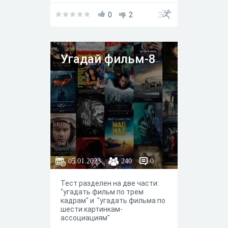
0
2
Угадай фильм-8
05.01.2023
240
0
Тест разделен на две части:
"угадать фильм по трем
кадрам" и "угадать фильма по
шести картинкам-
ассоциациям"