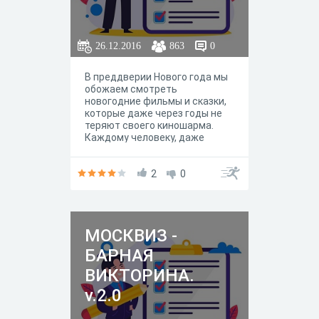
26.12.2016
863
0
В преддверии Нового года мы
обожаем смотреть
новогодние фильмы и сказки,
которые даже через годы не
теряют своего киношарма.
Каждому человеку, даже
самому взрослому и не
верящему в чудеса, в Новый
год просто необходимо чудо,
2
0
пусть и на экране… Давайте
вспомним эти фильмы.
МОСКВИЗ -
БАРНАЯ
ВИКТОРИНА.
v.2.0