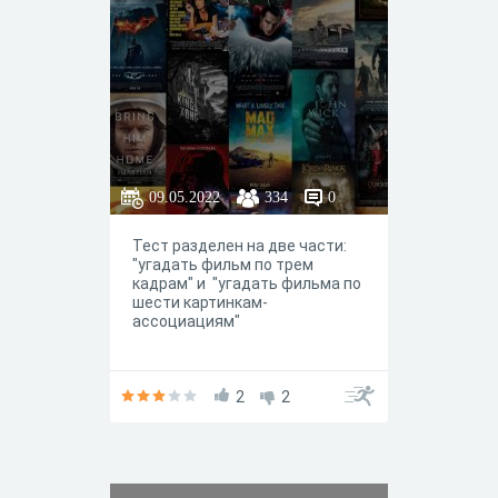
09.05.2022
334
0
Тест разделен на две части:
"угадать фильм по трем
кадрам" и "угадать фильма по
шести картинкам-
ассоциациям"
2
2