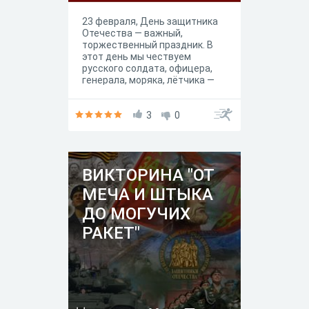
23 февраля, День защитника
Отечества — важный,
торжественный праздник. В
этот день мы чествуем
русского солдата, офицера,
генерала, моряка, лётчика —
всех, кто стоит на страже
мира, защищает рубежи
любимой Родины. «Солдата
3
0
лучше русского нет нигде в
мире. Он и сам не пропадет и
товарища спасет» — так
говорил знаменитый
ВИКТОРИНА "ОТ
военачальник, полководец
А.В.Суворов.
МЕЧА И ШТЫКА
ДО МОГУЧИХ
РАКЕТ"