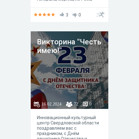
всех, кто стоит на страже
мира, защищает рубежи
любимой Родины. 23 февраля
3
0
мы поздравляем всех мужчин
с праздником. Конечно, мы
хотим сказать добрые слова и
будущим защитникам
Викторина "Честь
Отечества, пожелать им расти
сильными, умными,
имею!"
решительными.
16.02.2024
72
0
Инновационный культурный
центр Свердловской области
поздравляем вас с
праздником, с Днём
защитника Отечества и