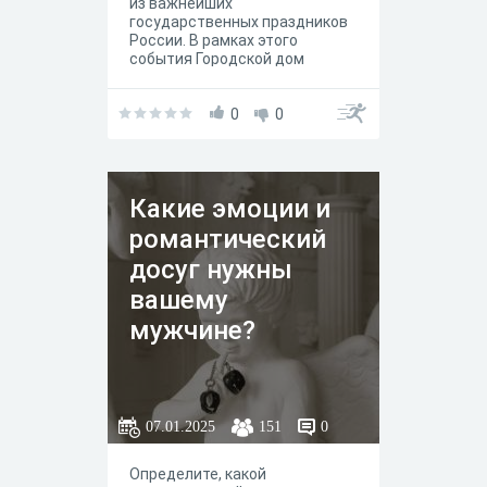
из важнейших
выбран победитель. Его ждет
государственных праздников
подарок.
России. В рамках этого
события Городской дом
культуры им.Н.Островского
подготовил познавательную
онлайн-викторину
0
0
«Профессия: военный».
Какие эмоции и
романтический
досуг нужны
вашему
мужчине?
07.01.2025
151
0
Определите, какой