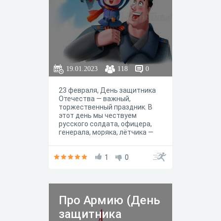
19.01.2023
118
0
23 февраля, День защитника
Отечества — важный,
торжественный праздник. В
этот день мы чествуем
русского солдата, офицера,
генерала, моряка, лётчика —
всех, кто стоит на страже
мира, защищает рубежи
любимой Родины.
1
0
Про Армию (День
защитника