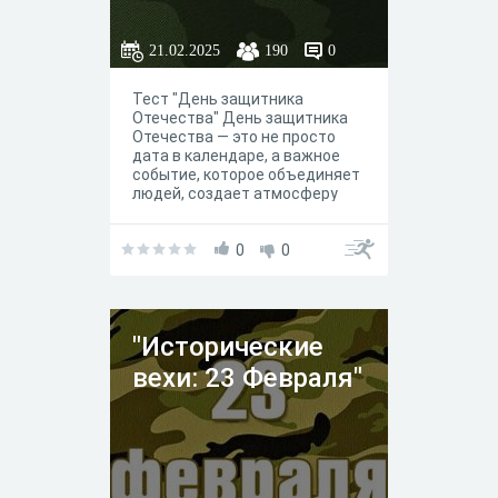
21.02.2025
190
0
Тест "День защитника
Отечества" День защитника
Отечества — это не просто
дата в календаре, а важное
событие, которое объединяет
людей, создает атмосферу
патриотизма и напоминает о
значимости защиты своей
страны и своих близких. В этот
0
0
день люди чтят подвиги
солдат и офицеров, которые
отдали свои жизни за защиту
Родины. Праздник стал
"Исторические
символом уважения к истории
страны и ее героям.
вехи: 23 Февраля"