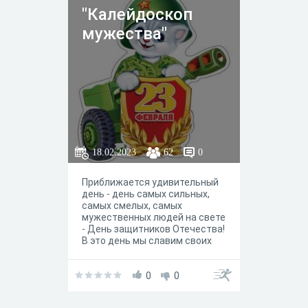
"Калейдоскоп
мужества"
18.02.2023
62
0
Приближается удивительный
день - день самых сильных,
самых смелых, самых
мужественных людей на свете
- День защитников Отечества!
В это день мы славим своих
воинов. Мужеством и
доблестью, не щадя жизни,
они отстаивают
0
0
независимость Родины.
Поздравляем всех мужчин с