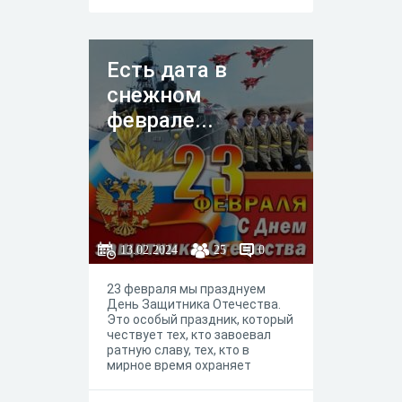
Есть дата в
снежном
феврале...
13.02.2024
25
0
23 февраля мы празднуем
День Защитника Отечества.
Это особый праздник, который
чествует тех, кто завоевал
ратную славу, тех, кто в
мирное время охраняет
рубежи нашей страны. Этот
тест посвящен этому дню.