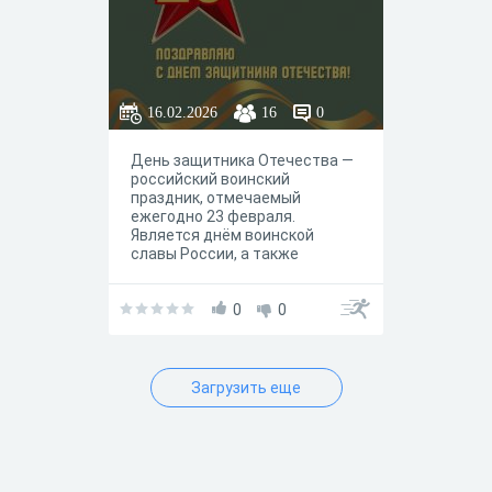
16.02.2026
16
0
День защитника Отечества —
российский воинский
праздник, отмечаемый
ежегодно 23 февраля.
Является днём воинской
славы России, а также
официальным выходным днём.
Суть праздника — отдать дань
уважения военным, в первую
0
0
очередь тем, кто проявил
мужество и доблесть,
защищая Родину, кто
выполняет свой воинский
Загрузить еще
долг. Также 23 февраля
отмечают как символ
героизма, мужества и
патриотизма всех граждан
страны.