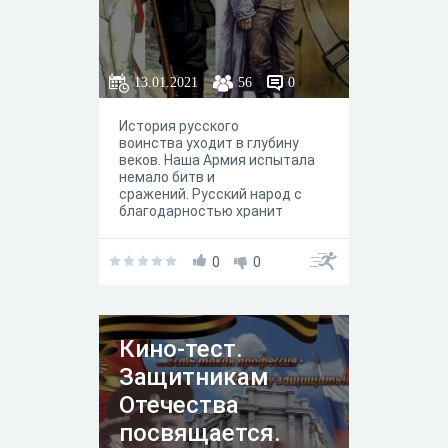
13.01.2021
56
0
История русского
воинства уходит в глубину
веков. Наша Армия испытала
немало битв и
сражений. Русский народ с
благодарностью хранит
память об этих ратных
подвигах, воинских победах, о
полководцах и воинах,
0
0
прославивших себя, защищая
народ и Отечество.
Кино-тест.
Защитникам
Отечества
посвящается.