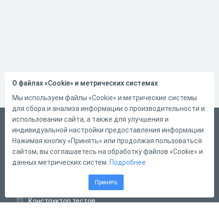
О файлах «Cookie» и метрических системах
Мы используем файлы «Cookie» и метрические системы
для сбора и анализа информации о производительности и
использовании сайта, а также для улучшения и
Русский
индивидуальной настройки предоставления информации.
Справка
Нажимая кнопку «Принять» или продолжая пользоваться
сайтом, вы соглашаетесь на обработку файлов «Cookie» и
Форма обратной связи
данных метрических систем.
Подробнее
Контакты
Принять
Тарифы
Конструктор тестов
Конструктор опросов