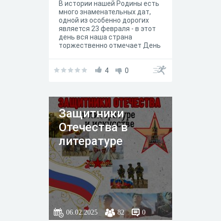
В истории нашей Родины есть
много знаменательных дат,
одной из особенно дорогих
является 23 февраля - в этот
день вся наша страна
торжественно отмечает День
защитника Отечества. В этот
день мы отдаем дань
уважения и благодарности
4
0
тем, кто мужественно
защищал родную землю от
захватчиков, и тем, кто в
мирное время несёт нелегкую
Защитники
и ответственную службу.
Доблесть русского солдата
Отечества в
известна всем. И мы по праву
можем ими гордиться.
литературе
06.02.2025
82
0