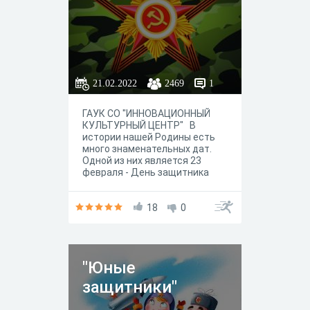
21.02.2022
2469
1
ГАУК СО "ИННОВАЦИОННЫЙ
КУЛЬТУРНЫЙ ЦЕНТР" В
истории нашей Родины есть
много знаменательных дат.
Одной из них является 23
февраля - День защитника
Отечества. В честь этого
праздника специалисты Зала
электронных ресурсов
18
0
Инновационного культурного
центра предлагают пройти
викторину.
"Юные
защитники"