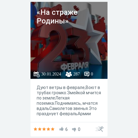
праздником, желаем будущим
защитникам расти смелыми и
«На страже
умными, и предлагаем
ответить на вопросы
Родины»
викторины.
30.01.2024
287
0
Дуют ветры в феврале,Воют в
трубах громко.Змейкой мчится
по землеЛегкая
поземка.Поднимаясь, мчатся
вдальСамолетов звенья.Это
празднует февральАрмии
рожденье. С.
Маршак
6
0