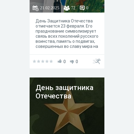
21.02.2025
72
0
День Защитника Отечества
отмечается 23 февраля. Его
празднование символизирует
связь всех поколений русского
воинства, память о подвигах,
совершенных во славу мира на
земле, о битвах и героях,
оставивших свой светлый
след в истории. Приглашаем
0
0
всех желающих принять
участие в викторине,
посвященной этому
замечательному празднику
День защитника
мужества.
Отечества