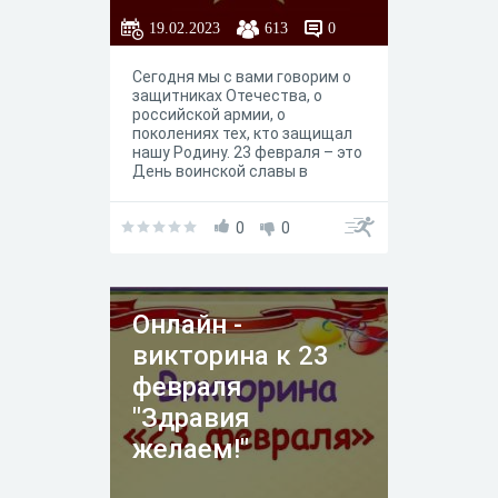
меча и штыка до могучих
19.02.2023
613
0
ракет".
Сегодня мы с вами говорим о
защитниках Отечества, о
российской армии, о
поколениях тех, кто защищал
нашу Родину. 23 февраля – это
День воинской славы в
Российской Федерации, День
защитника Отечества. Мы
поздравляем с этим
0
0
праздником наших сограждан,
которые защищают нашу
Родину сейчас, будут
защищать, и обязательно
Онлайн -
вспомним героев, которые
защищали Отечество на
викторина к 23
протяжении его многовековой
истории.
февраля
"Здравия
желаем!"