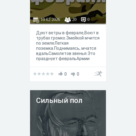
10.02.2026
20
0
Дуют ветры в феврале,Воют в
трубах громко.Змейкой мчится
по землеЛегкая
поземка.Поднимаясь, мчатся
вдальСамолетов звенья.Это
празднует февральАрмии
рожденье. С.
Маршак
0
0
Сильный пол