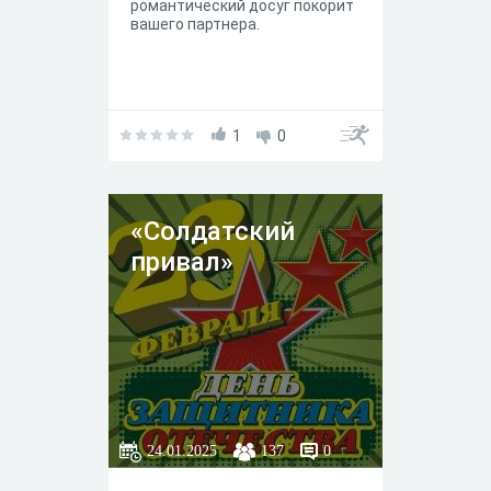
романтический досуг покорит
вашего партнера.
1
0
«Солдатский
привал»
24.01.2025
137
0