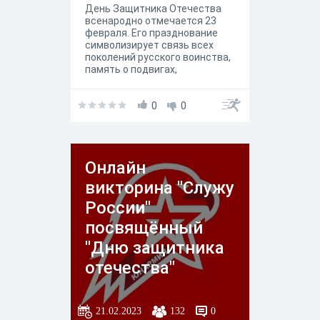
День Защитника Отечества
всенародно отмечается 23
февраля. Его празднование
символизирует связь всех
поколений русского воинства,
память о подвигах,
совершенных во славу мира на
земле, о битвах и героях,
оставивших свой светлый
0
0
след в истории.Представляем
Вашему вниманию викторину,
посвященную этому
празднику.
Онлайн
викторина "Служу
России"
посвящённый
"Дню защитника
отечества"
21.02.2023
132
0