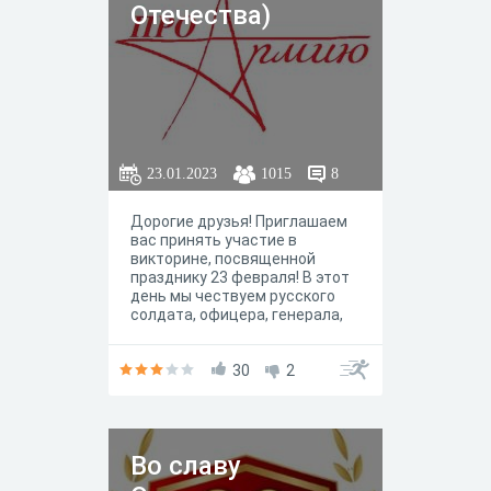
Отечества)
23.01.2023
1015
8
Дорогие друзья! Приглашаем
вас принять участие в
викторине, посвященной
празднику 23 февраля! В этот
день мы чествуем русского
солдата, офицера, генерала,
моряка, летчика - всех, кто
стоит на страже мира,
защищает нашу страну.
30
2
Ответив на вопросы, вы
вспомните то, что уже знаете,
или сделаете для себя новые
открытия.
Во славу