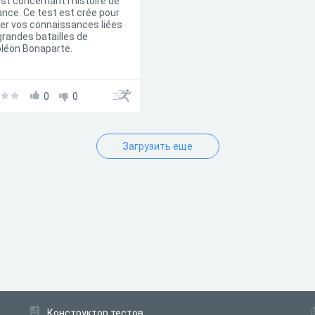
est concernant l'histoire de
rance. Ce test est crée pour
fier vos connaissances liées
grandes batailles de
léon Bonaparte.
0
0
Загрузить еще
Конструктор тестов