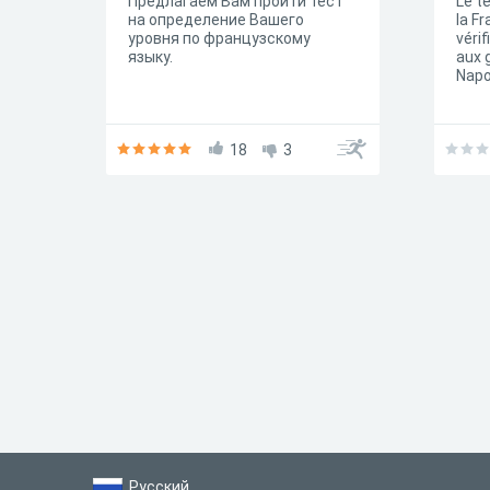
Предлагаем Вам пройти тест
Le t
на определение Вашего
la F
уровня по французскому
véri
языку.
aux 
Napo
18
3
Русский