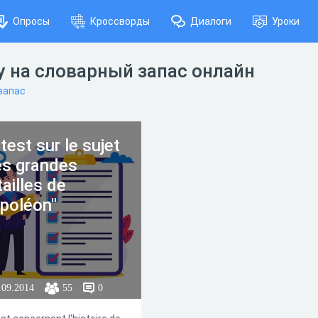
Опросы
Кроссворды
Диалоги
Уроки
 на словарный запас онлайн
запас
test sur le sujet
es grandes
ailles de
poléon"
.09.2014
55
0