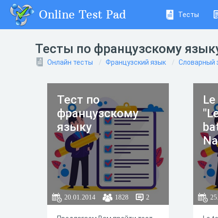
Online Test Pad
Тесты
Тесты по французскому языку
Онлайн тесты
Французский язык
Словарный 
Тест по
Le 
французскому
"L
языку
bat
Na
20.01.2014
1828
2
25