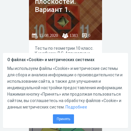
плоскостей.
Вариант 1.
15.08.2020
1383
0
Тесты по геометрии.10 класс.
К учебнику Л.С. Атанасяна и
др. "Геометрия.10 -11 классы."
О файлах «Cookie» и метрических системах
Мы используем файлы «Cookie» и метрические системы
для сбора и анализа информации о производительности и
использовании сайта, а также для улучшения и
индивидуальной настройки предоставления информации.
1
1
Нажимая кнопку «Принять» или продолжая пользоваться
сайтом, вы соглашаетесь на обработку файлов «Cookie» и
данных метрических систем.
Подробнее
Параллельность
Принять
в пространстве