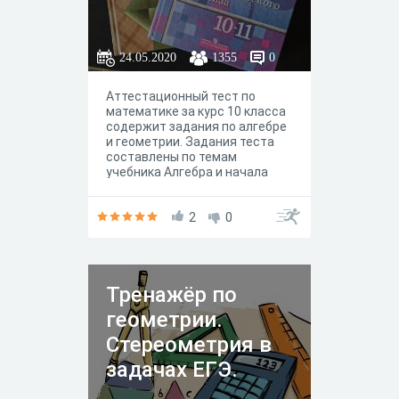
24.05.2020
1355
0
Аттестационный тест по
математике за курс 10 класса
содержит задания по алгебре
и геометрии. Задания теста
составлены по темам
учебника Алгебра и начала
математического анализа под
редакцией Ш.А. Алимов и
Геометрия под редакцией Л.С.
2
0
Атанасян.
Тренажёр по
геометрии.
Стереометрия в
задачах ЕГЭ.