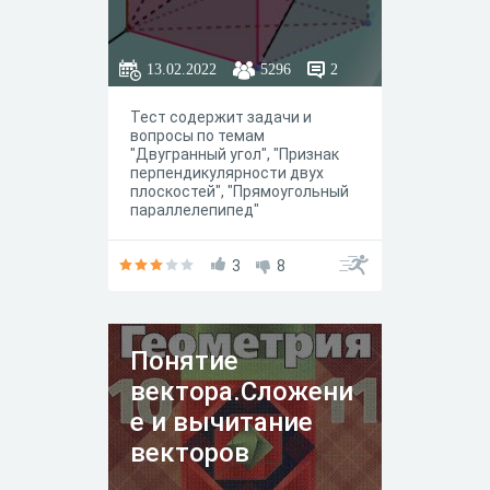
"неудовлетворительно". В
случае, если Вы успешно
прошли тест, набрав более
13.02.2022
5296
2
65% баллов, то Вы можете
скачат сертификат о
прохождении теста.
Тест содержит задачи и
вопросы по темам
"Двугранный угол", "Признак
перпендикулярности двух
плоскостей", "Прямоугольный
параллелепипед"
3
8
Понятие
вектора.Сложени
е и вычитание
векторов