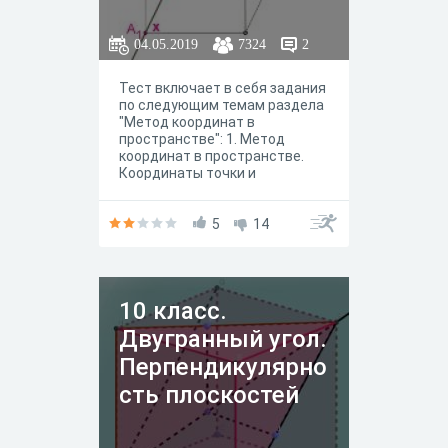
04.05.2019
7324
2
Тест включает в себя задания
по следующим темам раздела
"Метод координат в
пространстве": 1. Метод
координат в пространстве.
Координаты точки и
вектора. 2. Скалярное
произведение векторов.
Движение в
5
14
пространстве.Критерии
оценивания (процент
правильных ответов):- если Вы
наборали 85-100%, то Вам
10 класс.
выставляется оценка
"отлично"; - если Вы наборали
Двугранный угол.
65-84%, то Вам выставляется
оценка "хорошо";- если Вы
Перпендикулярно
наборали 40-64%, то Вам
сть плоскостей
выставляется оценка
"удовлетворительно"; - если
Вы наборали менее 40%, то
Вам выставляется оценка