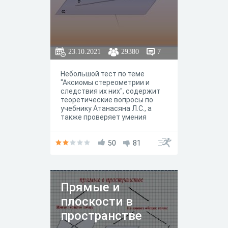
23.10.2021
29380
7
Небольшой тест по теме
"Аксиомы стереометрии и
следствия их них", содержит
теоретические вопросы по
учебнику Атанасяна Л.С., а
также проверяет умения
пользоваться полученными
знаниями при решении задач
по чертежам.
50
81
Прямые и
плоскости в
пространстве