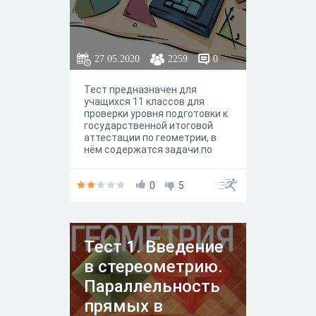
27.05.2020
2259
0
Тест предназначен для
учащихся 11 классов для
проверки уровня подготовки к
государственной итоговой
аттестации по геометрии, в
нём содержатся задачи по
разделу "Стереометрия". В
тесте 9 задач из Открытого
банка. Ответом для каждого
0
5
задания служит целое число
или десятичная дробь.
Тест 1. Введение
в стереометрию.
Параллельность
прямых в