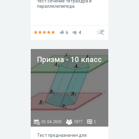
тест сечение тетраэдра и
параллелепипеда.
6
4
Призма - 10 класс
01.04.2020
5977
1
Тест предназначен для