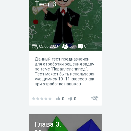
Тест 3
09.03.2023
55
0
Данный тест предназначен
для отработки решения задач
по теме "Параллелепипед".
Тест может быть использован
учащимися 10 -11 классов как
при отработке навыков
решения задач планиметрии и
стереометрии по теме
"Параллелепипед", так при
0
0
подготовке к ЕГЭ.
Глава 3.