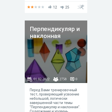
указанной теме. Составитель:
Инютина Н.В.
12
25
Перпендикуляр и
наклонная
01.02.2022
2758
0
Перед Вами тренировочный
тест, проверяющий усвоение
небольшой, логически
завершенной части темы
"Перпендикуляр и наклонная".
Содержание и уровень