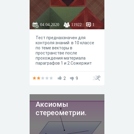
04.04.2020
11922
1
Тест преднахзначен для
контроля знаний в 10 классе
по теме векторы в
пространстве после
прохождения материала
параграфов 1 и 2.Сожержит
вопросы о сложении и
вычитании векторов,
коллинеарных векторах,
2
9
равенстве векторов
Аксиомы
стереометрии.