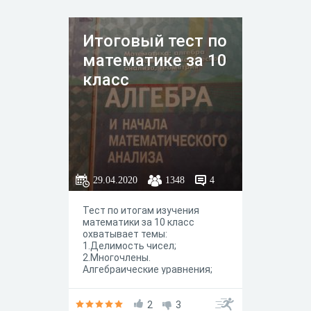
Итоговый тест по
математике за 10
класс
29.04.2020
1348
4
Тест по итогам изучения
математики за 10 класс
охватывает темы:
1.Делимость чисел;
2.Многочлены.
Алгебраические уравнения;
3.Степень с действительным
показателем; 4.Степенная
функция; 5.Показательная
2
3