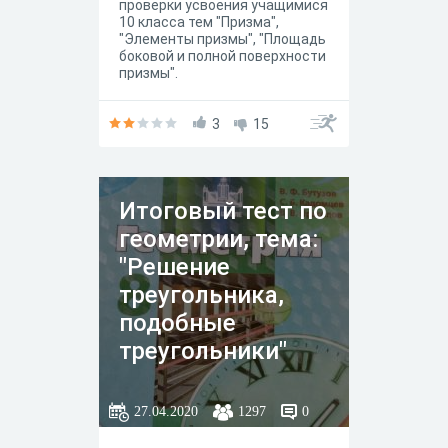
проверки усвоения учащимися
10 класса тем "Призма",
"Элементы призмы", "Площадь
боковой и полной поверхности
призмы".
3
15
Итоговый тест по
геометрии, тема:
"Решение
треугольника,
подобные
треугольники"
27.04.2020
1297
0