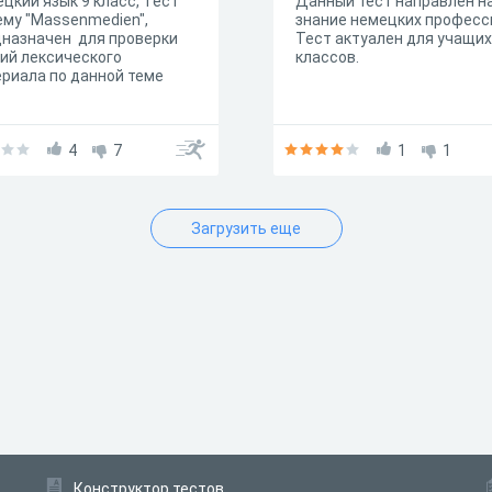
цкий язык 9 класс, Тест
Данный тест направлен н
ему "Massenmedien",
знание немецких професс
назначен для проверки
Тест актуален для учащих
ий лексического
классов.
риала по данной теме
4
7
1
1
Загрузить еще
Конструктор тестов