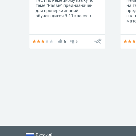
Тест по немецкому языку по
Неме
теме "Passiv" предназначен
на т
для проверки знаний
пред
обучающихся 9-11 классов.
знан
мате
6
5
Русский