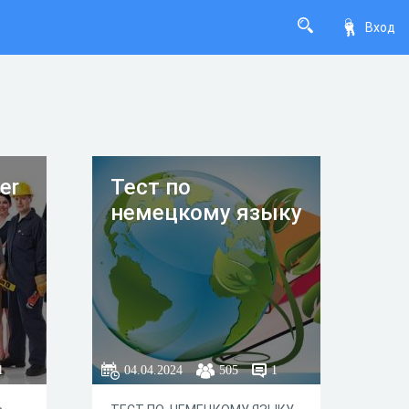
Вход
er
Тест по
немецкому языку
1
04.04.2024
505
1