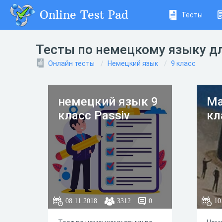
Online Test Pad
Тесты
Тесты по немецкому языку дл
Онлайн тесты
Немецкий язык
9 класс
немецкий язык 9
Ma
класс Passiv
кл
08.11.2018
3312
0
10