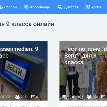
Опросы
Кроссворды
Диалоги
Уроки
я 9 класса онлайн
ssenmedien. 9
Тест по теме "d
асс
Beruf" для 9
класса
.04.2020
3022
0
19.05.2023
650