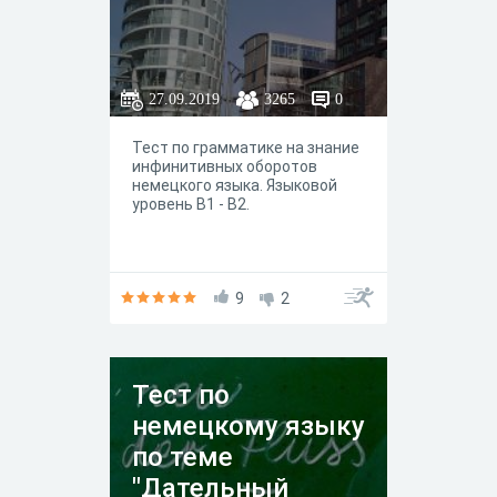
27.09.2019
3265
0
Тест по грамматике на знание
инфинитивных оборотов
немецкого языка. Языковой
уровень В1 - В2.
9
2
Тест по
немецкому языку
по теме
"Дательный