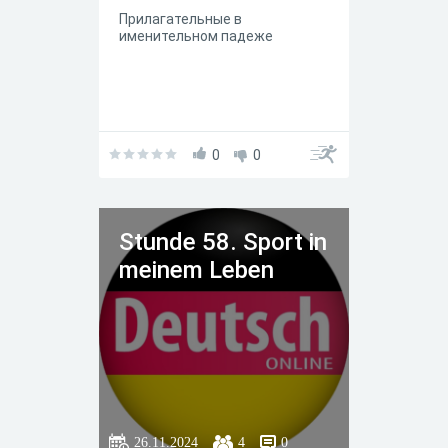
Прилагательные в
именительном падеже
0
0
Stunde 58. Sport in
meinem Leben
26.11.2024
4
0