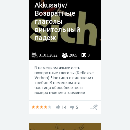
Akkusativ/
Возвратные
глаголы
винительный
падеж
31.01.2022
2065
0
В немецком языке есть
возвратные глаголы (Reflexive
Verben). Частица «-ся» значит
«себя». В немецком эта
частица обособляется в
возвратное местоимение
«sich»
14
5