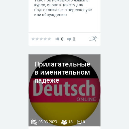
Текст 6b немецкого языка 3
курса, слова к тексту для
подготовки к его пересказу и/
или обсуждению
0
0
Прилагательные
в именительном
падеже
05.03.2023
18
0