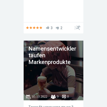
3
2
Namensentwickler
taufen
Markenprodukte
05.10.2022
9
0