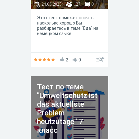
24.03.2025
127
0
Этот тест поможет понять,
насколько хорошо Вы
разбираетесь в теме "Еда" на
немецком языке.
2
0
Тест по теме
"Umweltschutz ist
das aktuellste
Problem
heutzutage" 7
класс