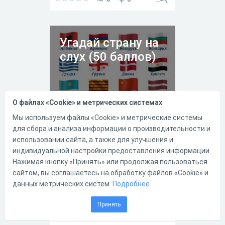
Угадай страну на
слух (50 баллов)
О файлах «Cookie» и метрических системах
Мы используем файлы «Cookie» и метрические системы
для сбора и анализа информации о производительности и
использовании сайта, а также для улучшения и
14.12.2022
269
1
индивидуальной настройки предоставления информации.
Нажимая кнопку «Принять» или продолжая пользоваться
Данный тест даёт Вам
сайтом, вы соглашаетесь на обработку файлов «Cookie» и
возможность оценить
собственные лингвистические
данных метрических систем.
Подробнее
способности. Известно, что
некоторые люди, не зная ни
Принять
единого слова на иностранном
языке, тем не менее каким-то