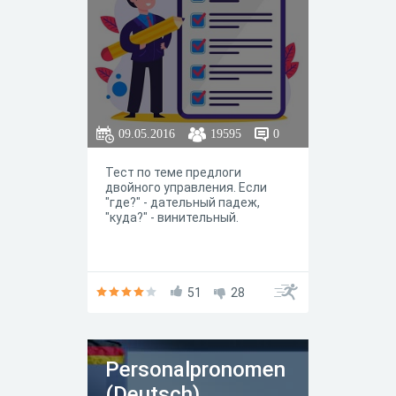
09.05.2016
19595
0
Тест по теме предлоги
двойного управления. Если
"где?" - дательный падеж,
"куда?" - винительный.
51
28
Personalpronomen
(Deutsch)