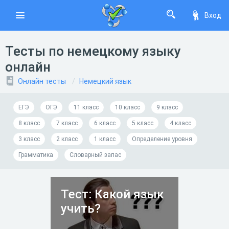
Вход
Тесты по немецкому языку
онлайн
Онлайн тесты
Немецкий язык
ЕГЭ
ОГЭ
11 класс
10 класс
9 класс
8 класс
7 класс
6 класс
5 класс
4 класс
3 класс
2 класс
1 класс
Определение уровня
Грамматика
Словарный запас
Тест: Какой язык
учить?