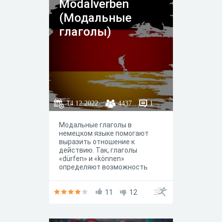
Modalverben
(Модальные
глаголы)
14.12.2022
4437
1
Модальные глаголы в
немецком языке помогают
выразить отношение к
действию. Так, глаголы
«dürfen» и «können»
определяют возможность
что-либо делать, глаголы
«sollen» и «müssen» –
необходимость, а «wollen» и
11
12
«möchten» – желание,
«mögen» — предпочтение.