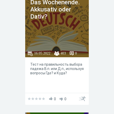
Das Wochenende.
Akkusativ oder
Dativ?
16.05.2022
403
0
Тест на правильность выбора
падежа В.п. или Д.п., используя
вопросы Где? и Куда?
0
0