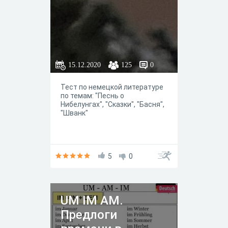
15.12.2020
125
0
Тест по немецкой литературе
по темам: "Песнь о
Нибелунгах", "Сказки", "Басня",
"Шванк"
5
0
UM IM AM.
Предлоги