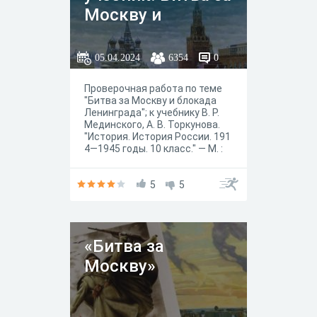
Москву и
блокада
Ленинграда
05.04.2024
6354
0
Проверочная работа по теме
"Битва за Москву и блокада
Ленинграда"; к учебнику В. Р.
Мединского, А. В. Торкунова.
"История. История России. 191
4—1945 годы. 10 класс." — М. :
Просвещение, 2023 год.
5
5
«Битва за
Москву»