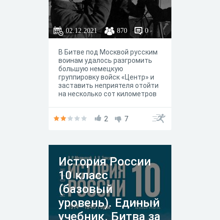
02.12.2021
870
0
В Битве под Москвой русским
воинам удалось разгромить
большую немецкую
группировку войск «Центр» и
заставить неприятеля отойти
на несколько сот километров
от Москвы. Победа под
Москвой имела и
психологическое значение.
2
7
Был развеян миф о
непобедимости немецкой
боевой машины.
История России
10 класс
(базовый
уровень). Единый
учебник. Битва за