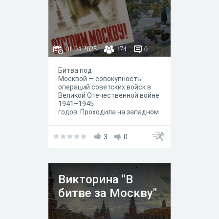
01.04.2025
174
0
Битва под
Москвой — совокупность
операций советских войск в
Великой Отечественной войне
1941–1945
годов. Проходила на западном
стратегическом направлении
в целях обороны Москвы,
Центрального промышленного
3
0
района и разгрома угрожавших
им ударных группировок
германских войск.
Викторина "В
битве за Москву"