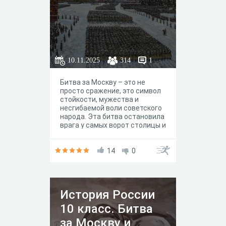
10.11.2025
314
1
Битва за Москву – это не
просто сражение, это символ
стойкости, мужества и
несгибаемой воли советского
народа. Эта битва остановила
врага у самых ворот столицы и
положила начало
освобождению нашей Родины.
В ходе этой викторины вы
14
0
перелистываете страницы
истории, вспоминая имена
героев, их
самоотверженность и отвагу.
История России
10 класс. Битва
за Москву и