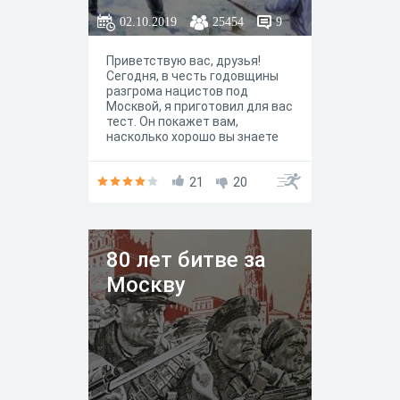
02.10.2019
25454
9
Приветствую вас, друзья!
Сегодня, в честь годовщины
разгрома нацистов под
Москвой, я приготовил для вас
тест. Он покажет вам,
насколько хорошо вы знаете
историю этой битвы.
Делитесь результатами теста
на моём канале в Яндекс Дзен
21
20
и подписывайтесь на
него https://zen.yandex.ru/profi
le/editor/id/5d9484ea8600e100
b122caf0
80 лет битве за
Москву