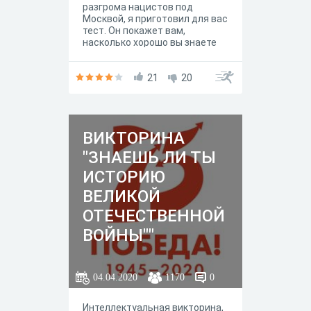
разгрома нацистов под
Москвой, я приготовил для вас
тест. Он покажет вам,
насколько хорошо вы знаете
историю этой битвы.
Делитесь результатами теста
на моём канале в Яндекс Дзен
21
20
и подписывайтесь на
него https://zen.yandex.ru/profi
le/editor/id/5d9484ea8600e100
b122caf0
ВИКТОРИНА
"ЗНАЕШЬ ЛИ ТЫ
ИСТОРИЮ
ВЕЛИКОЙ
ОТЕЧЕСТВЕННОЙ
ВОЙНЫ""
04.04.2020
1170
0
Интеллектуальная викторина,