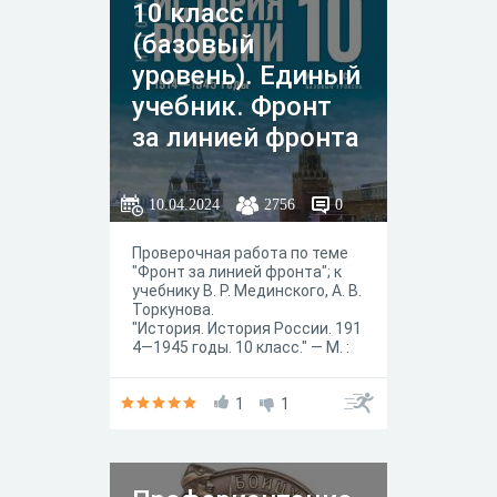
10 класс
(базовый
уровень). Единый
учебник. Фронт
за линией фронта
10.04.2024
2756
0
Проверочная работа по теме
"Фронт за линией фронта"; к
учебнику В. Р. Мединского, А. В.
Торкунова.
"История. История России. 191
4—1945 годы. 10 класс." — М. :
Просвещение, 2023 год.
1
1