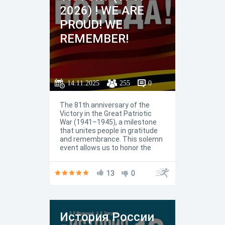
кто проходил победным
2026) ! WE ARE
маршем по улицам
PROUD! WE
освобожденных советских
городов, кто спас страну и
REMEMBER!
очистил от нацизма Европу.
14.11.2025
255
0
The 81th anniversary of the
Victory in the Great Patriotic
War (1941–1945), a milestone
that unites people in gratitude
and remembrance. This solemn
event allows us to honor the
unparalleled heroism, courage,
and resilience of our ancestors,
who defended the Motherland
13
0
against Nazi invasion. The
memory of the Great Patriotic
War remains an integral part of
our country's history, shaping
История России
national identity and values like
unity and sacrifice.