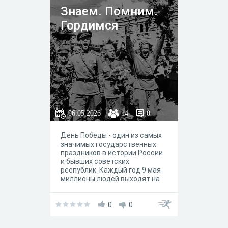
Знаем. Помним.
Гордимся
06.05.2026
14
0
День Победы - один из самых
значимых государственных
праздников в истории России
и бывших советских
республик. Каждый год 9 мая
миллионы людей выходят на
улицы, зажигают свечи у
вечных огней и несут
портреты своих близких - дань
0
0
памяти тем, кто ценой жизни
остановил фашизм и спас мир