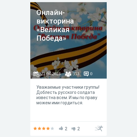
от тотальной катастрофы.
Предлагаем поучаствовать в
Онлайн-
викторине, посвященной
этому празднику, чтобы узнать
викторина
насколько вы знакомы с
именами, датами, фактами.
«Великая
Победа»
21.04.2023
353
0
Уважаемые участники группы!
Доблесть русского солдата
известна всем. И мы по праву
можем ими гордиться.
2
2