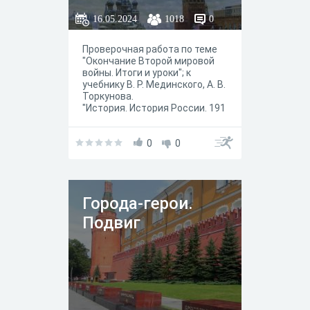
войны. Итоги и
16.05.2024
1018
0
уроки
Проверочная работа по теме
"Окончание Второй мировой
войны. Итоги и уроки"; к
учебнику В. Р. Мединского, А. В.
Торкунова.
"История. История России. 191
4—1945 годы. 10 класс." — М. :
Просвещение, 2023 год.
0
0
Города-герои.
Подвиг