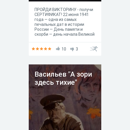
ПРОЙДИ ВИКТОРИНУ - получи
СЕРТИФИКАТ! 22 июня 1941
года — одна из самых
печальных дат в истории
России — День памяти и
скорби — день начала Великой
Отечественной войны. Этот
день напоминает о всех
погибших в боях, замученных в
10
3
фашистской неволе, умерших
в тылу от голода и лишений.
Мы скорбим по всем, кто
ценой своей жизни выполнил
Васильев "А зори
святой долг, защищая в те
суровые годы своё Отечество.
здесь тихие"
В преддверии этого дня
Детская библиотека
предлагает пройти викторину
"Дорога памяти длинной в 4
года". Каждому участнику -
СЕРТИФИКАТ!