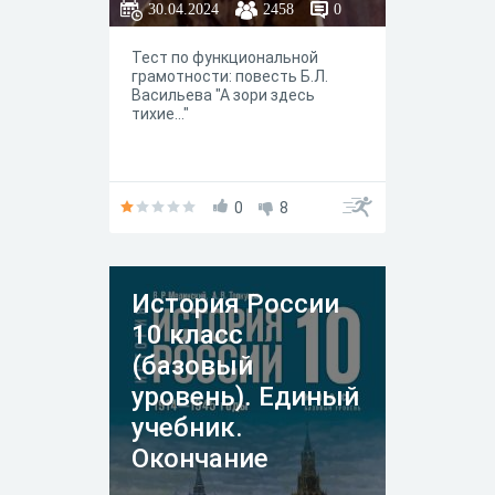
30.04.2024
2458
0
Тест по функциональной
грамотности: повесть Б.Л.
Васильева "А зори здесь
тихие..."
0
8
История России
10 класс
(базовый
уровень). Единый
учебник.
Окончание
Второй мировой