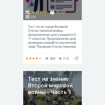
06.03.2012
391260
220
Тест по истории Великой
Отечественной войны
предназначен для учащихся 9,
11 классов. Предназначен для
проверки знаний по изученной
теме "Великая Отечественная
война". Предлагается
учащимся после изучения
всех разделов темы.
369
113
Охватывает все основные
вопросы и разделы темы.
Тест на знание
Второй мировой
войны - Часть 1