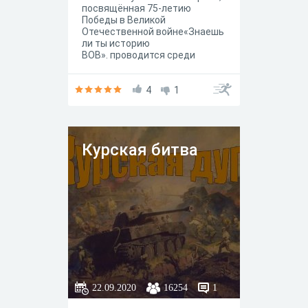
посвящённая 75-летию
Победы в Великой
Отечественной войне«Знаешь
ли ты историю
ВОВ». проводится среди
студентов Челябинского
юридического колледжа в
целях формирования
4
1
гражданского самосознания,
чувства патриотизма и
гордости за историческое
прошлое своей Родины;
Курская битва
расширения и углубления
знаний о событиях, связанных
с Великой Отечественной
войной
22.09.2020
16254
1