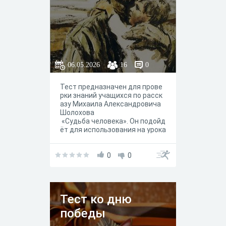
06.05.2026
16
0
Тест предназначен для прове
рки знаний учащихся по расск
азу Михаила Александровича
Шолохова
«Судьба человека». Он подойд
ёт для использования на урока
х литературы в 9 классе —
как на этапе закрепления мате
риала после изучения произве
0
0
дения, так и для контроля знан
ий.
Тест ко дню
победы