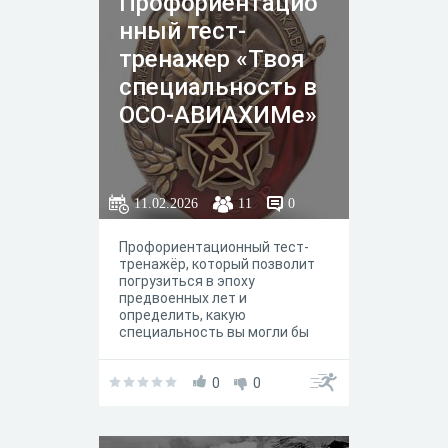
Профориентацио
нный тест-
тренажер «Твоя
специальность в
ОСО-АВИАХИМе»
11.02.2026
11
0
Профориентационный тест-
тренажёр, который позволит
погрузиться в эпоху
предвоенных лет и
определить, какую
специальность вы могли бы
освоить, находясь в рядах
легендарного ОСОАВИАХИМА.
0
0