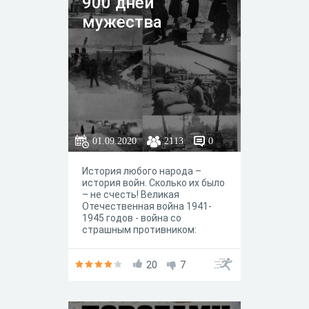
900 дней
мужества
01.09.2020
2113
0
История любого народа –
история войн. Сколько их было
– не счесть! Великая
Отечественная война 1941-
1945 годов - война со
страшным противником:
опытным, хорошо
вооруженным, нацеленным на
истребление славянских
20
7
народов. Никто и не
подозревал тогда, насколько
страшной, кровавой и долгой