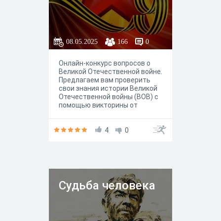
08.05.2025
166
0
Онлайн-конкурс вопросов о
Великой Отечественной войне.
Предлагаем вам проверить
свои знания истории Великой
Отечественной войны (ВОВ) с
помощью викторины от
медиацентра "Арт-Медиа"
школы N 1 г. Нижний Ломов.
Приглашаем всех желающих
4
0
принять активное участие!
Судьба человека