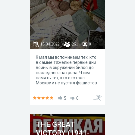
15.04.2022
261
0
9 мая мы вспоминаем тех, кто
в самые тяжелые первые дни
войны в окружении бился до
последнего патрона. Чтим
память тех, кто отстоял
Москву и не пустил фашистов
в Ленинград, кто ценой
колоссальных усилий
остановил врага на Волге.
5
0
Вспоминаем тех, кто остался
лежать подо Ржевом.Мы
преклоняемся перед
героизмом тех, кто сражался
THE GREAT
под Прохоровкой и
форсировал Днепр. Кто бил
VICTORY (1941-
захватчика на земле и в небе,