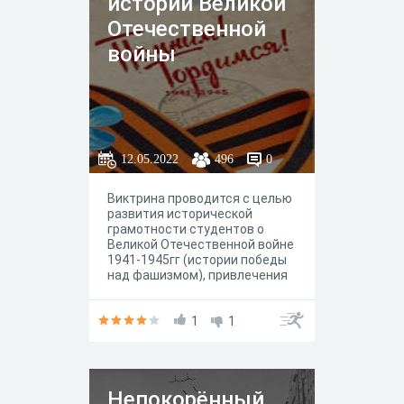
истории Великой
Отечественной
войны
12.05.2022
496
0
Виктрина проводится с целью
развития исторической
грамотности студентов о
Великой Отечественной войне
1941-1945гг (истории победы
над фашизмом), привлечения
внимания к получению знаний
о Великой Отечественной
войне через решение
1
1
тематических задач и
вопросов по
общеобразовательным
дисциплинам: истории,
Непокорённый
географии, основ