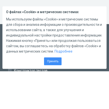
О файлах «Cookie» и метрических системах
Мы используем файлы «Cookie» и метрические системы
для сбора и анализа информации о производительности и
использовании сайта, а также для улучшения и
Русский
индивидуальной настройки предоставления информации.
Справка
Нажимая кнопку «Принять» или продолжая пользоваться
сайтом, вы соглашаетесь на обработку файлов «Cookie» и
Форма обратной связи
данных метрических систем.
Подробнее
Контакты
Принять
Тарифы
Конструктор тестов
Конструктор опросов
Конструктор кроссвордов
Диалоговые тренажёры
Комплексные задания