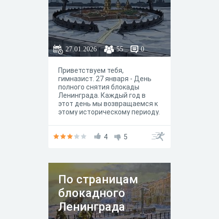
27.01.2026
55
0
Приветствуем тебя,
гимназист. 27 января - День
полного снятия блокады
Ленинграда. Каждый год в
этот день мы возвращаемся к
этому историческому периоду.
Это важно знать и помнить,
чтобы избежать
фальсификации и искажения
4
5
истории. Предлагаем
ответить на короткий тест из
10 вопросов (начальный
уровень).
По страницам
блокадного
Ленинграда