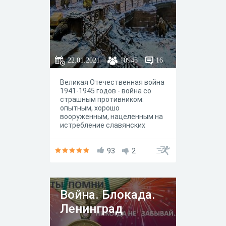
22.01.2021
10945
16
Великая Отечественная война
1941-1945 годов - война со
страшным противником:
опытным, хорошо
вооруженным, нацеленным на
истребление славянских
народов. Никто и не
подозревал тогда, насколько
страшной, кровавой и долгой
93
2
будет эта война, сколько
жизней она унесет с собой! Но
особое место в ее летописи
занимает героическая
Война. Блокада.
оборона Ленинграда (ныне
Санкт-Петербург), который 900
Ленинград
дней находился в кольце
вражеской блокады. Блокада