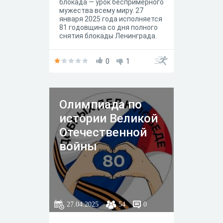
блокада — урок беспримерного
мужества всему миру. 27
января 2025 года исполняется
81 годовщина со дня полного
снятия блокады Ленинграда.
Пройдите тест, чтобы
выяснить, хорошо ли вы
знакомы с событиями
0
1
блокады.
Олимпиада по
истории Великой
Отечественной
войны
27.04.2025
54
0