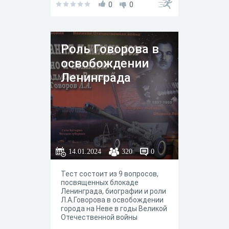
форме для вопроса. Вопросы
0
0
дополняются картами, фото,
есть аудио, видео.
Роль Говорова в
освобождении
Ленинграда
14.01.2024
320
0
Тест состоит из 9 вопросов,
посвященных блокаде
Ленинграда, биографии и роли
Л.А.Говорова в освобождении
города на Неве в годы Великой
Отечественной войны