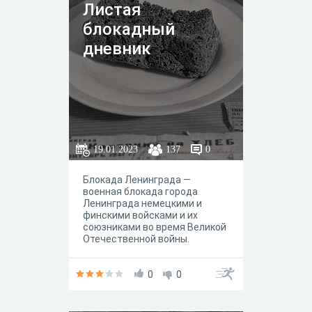
Листая
блокадный
дневник
19.01.2023
137
0
Блокада Ленинграда —
военная блокада города
Ленинграда немецкими и
финскими войсками и их
союзниками во время Великой
Отечественной войны.
Длилась с 8 сентября 1941
года по 27 января 1944 года
0
0