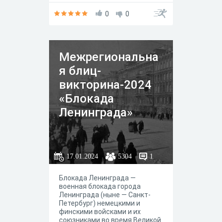
0
0
Межрегиональна
я блиц-
викторина-2024
«Блокада
Ленинграда»
17.01.2024
5304
1
Блокада Ленинграда —
военная блокада города
Ленинграда (ныне — Санкт-
Петербург) немецкими и
финскими войсками и их
союзниками во время Великой