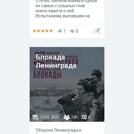
Отечественной войны и одной
из самых страшных глав
книги памяти о ней.
Испытаниям, выпавшим на
долю жителей осажденного
города и подвигу защитников,
посвящены многочисленные
1
0
произведения литературы и
искусства.
Блокада
Ленинграда
23.01.2025
240
0
Оборона Ленинграда и