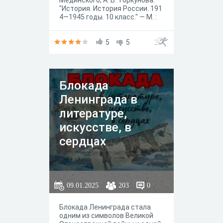
Мединского, А. В. Торкунова.
"История. История России. 191
4—1945 годы. 10 класс." — М. :
Просвещение, 2023 год.
5
5
Блокада
Ленинграда в
литературе,
искусстве, в
сердцах
09.01.2025
203
0
Блокада Ленинграда стала
одним из символов Великой