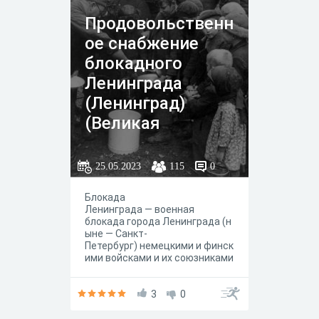
Продовольственн
ое снабжение
блокадного
Ленинграда
(Ленинград)
(Великая
отечественная
война) (ужасные
25.05.2023
115
0
годы войны)
Блокада
Ленинграда — военная
блокада города Ленинграда (н
ыне — Санкт-
Петербург) немецкими и финск
ими войсками и их союзниками
во время Великой
Отечественной войны.
3
0