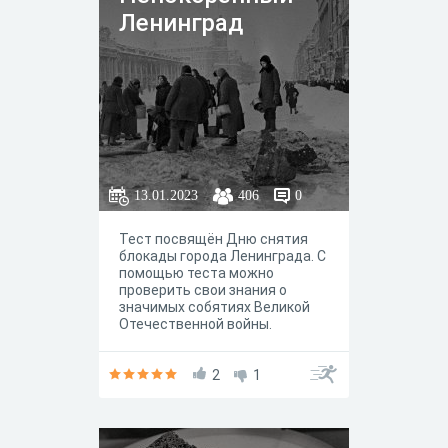
безопасности
Ленинград
жизнедеятельности, химии,
физике, географии,
литературе. Задания
подготовлены педагогическим
составом цикловой комиссии
общеобразовательных
дисциплин Режевского
политехникума.
13.01.2023
406
0
Тест посвящён Дню снятия
блокады города Ленинграда. С
помощью теста можно
проверить свои знания о
значимых собятиях Великой
Отечественной войны.
2
1