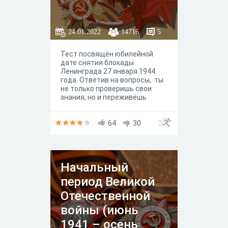
24.01.2022
14716
5
Тест посвящён юбилейной
дате снятия блокады
Ленинграда 27 января 1944
года. Ответив на вопросы, ты
не только проверишь свои
знания, но и переживёшь
события этих трагических
дней. Увидишь фотографии
блокадного Ленинграда.
64
30
Восхитишься мужеством
воинов-героев обороны
Ленингада и простых
жителей. Каждый участник
Начальный
получит сертификат с
результатом тестирования.
период Великой
Отечественной
войны (июнь
1941 – осень