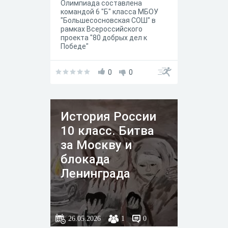
Олимпиада составлена
командой 6 "Б" класса МБОУ
"Большесосновская СОШ" в
рамках Всероссийского
проекта "80 добрых дел к
Победе"
0
0
История России
10 класс. Битва
за Москву и
блокада
Ленинграда
26.05.2026
1
0