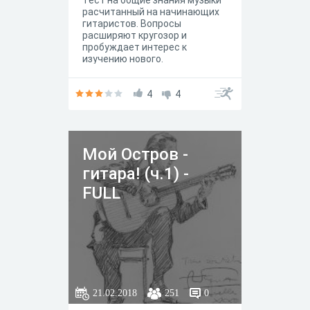
Тест на общие знания музыки
расчитанный на начинающих
гитаристов. Вопросы
расширяют кругозор и
пробуждает интерес к
изучению нового.
4
4
Мой Остров -
гитара! (ч.1) -
FULL
21.02.2018
251
0