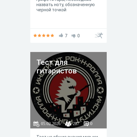
назвать ноту, обозначенную
черной точкой
7
0
Тест для
гитаристов
05.02.2026
287
0