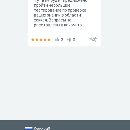
Тут вам будет предложено
пройти небольшое
тестирование по проверке
ваших знаний в области
хоккея. Вопросы не
расставлены в каком-то
определенном порядке, не
имеют подвоха, все ответы
можно найти в интернете.
3
0
Пожалуйста, не обманывайте
себя ( не гуглите, не
перепроходите, зачем? :) ) В
тесте включены вопросы по
следующим темам: ✓ Сборная
России ✓ КХЛ ✓ НХЛ (только
про русских) ✓ Немного
истории хоккея //
пожалуйста,если нашли
ошибку в тесте, сообщите об
этом
Русский