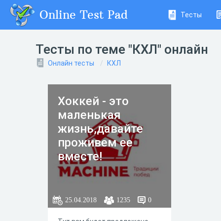
Online Test Pad
Тесты
Тесты по теме "КХЛ" онлайн
Онлайн тесты
КХЛ
Хоккей - это
маленькая
жизнь,давайте
проживем ее
вместе!
25.04.2018
1235
0