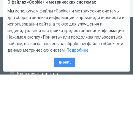
О файлах «Cookie» и метрических системах
Мы используем файлы «Cookie» и метрические системы
для сбора и анализа информации о производительности и
использовании сайта, а также для улучшения и
Русский
индивидуальной настройки предоставления информации.
Справка
Нажимая кнопку «Принять» или продолжая пользоваться
сайтом, вы соглашаетесь на обработку файлов «Cookie» и
Форма обратной связи
данных метрических систем.
Подробнее
Контакты
Принять
Тарифы
Конструктор тестов
Конструктор опросов
Конструктор кроссвордов
Диалоговые тренажёры
Комплексные задания
Система Дистанционного Обучения