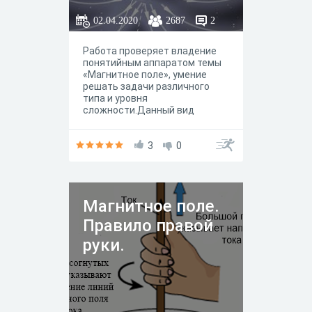
02.04.2020
2687
2
Работа проверяет владение
понятийным аппаратом темы
«Магнитное поле», умение
решать задачи различного
типа и уровня
сложности.Данный вид
контроля может
использоваться учителем при
обобщении и повторении темы
3
0
«Магнитное поле» в 8 классе.
Магнитное поле.
Правило правой
руки.