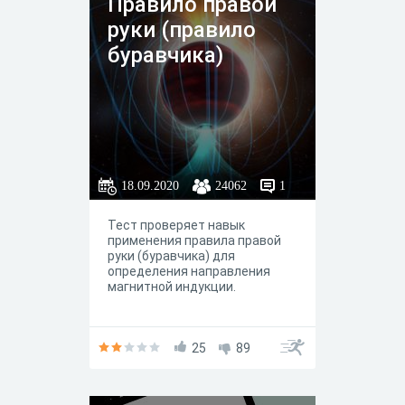
Правило правой
руки (правило
буравчика)
18.09.2020
24062
1
Тест проверяет навык
применения правила правой
руки (буравчика) для
определения направления
магнитной индукции.
25
89