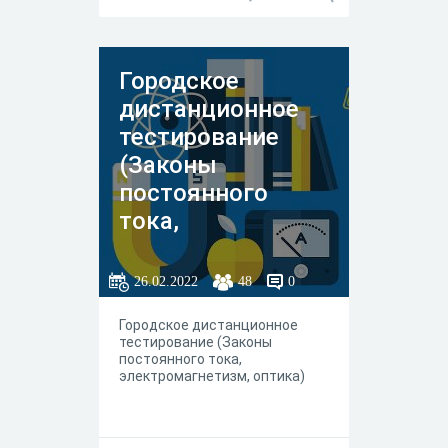
Городское
дистанционное
тестирование
(Законы
постоянного
тока,
электромагнетиз
м, оптика)
26.02.2022
48
0
Городское дистанционное
тестирование (Законы
постоянного тока,
электромагнетизм, оптика)