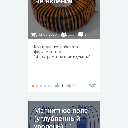
ые явления".
12.05.2020
111
1
Контрольная работа по
физике по теме
"Электромагнитная идукция".
0
2
Магнитное поле
(углубленный
уровень) - 1