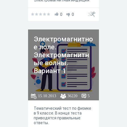
Электромагнитная индукция"
0
0
Электромагнитно
е поле.
Электромагнитн
ые волны.
Вариант 1
15.10.2013
36220
5
Тематический тест по физике
в 9 классе. В конце теста
приводятся правильные
ответы.