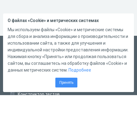
О файлах «Cookie» и метрических системах
Мы используем файлы «Cookie» и метрические системы
для сбора и анализа информации о производительности и
использовании сайта, а также для улучшения и
Русский
индивидуальной настройки предоставления информации.
Справка
Нажимая кнопку «Принять» или продолжая пользоваться
сайтом, вы соглашаетесь на обработку файлов «Cookie» и
Форма обратной связи
данных метрических систем.
Подробнее
Контакты
Принять
Тарифы
Конструктор тестов
Конструктор опросов
Конструктор кроссвордов
Диалоговые тренажёры
Комплексные задания