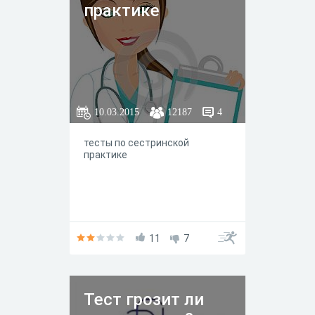
практике
10.03.2015
12187
4
тесты по сестринской
практике
11
7
Тест грозит ли