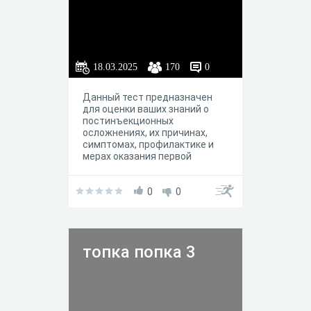
18.03.2025
170
0
Данный тест предназначен
для оценки ваших знаний о
постинъекционных
осложнениях, их причинах,
симптомах, профилактике и
мерах оказания первой
помощи. Тест состоит из 10
вопросов с одним вариантом
ответа на каждый вопрос.
0
0
топка попка 3