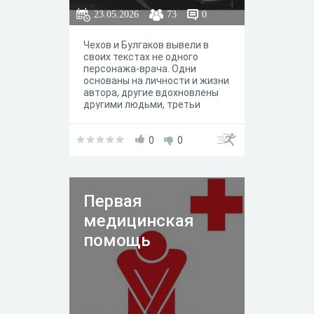
23.05.2026
73
0
Чехов и Булгаков вывели в
своих текстах не одного
персонажа-врача. Одни
основаны на личности и жизни
автора, другие вдохновлены
другими людьми, третьи
выдуманы от начала до конца,
но основаны на реальном
опыте. И все что-то говорят о
0
0
своих создателях. А что они
скажут о вас? И справитесь ли
вы с жизнью земского врача?
Первая
медицинская
помощь