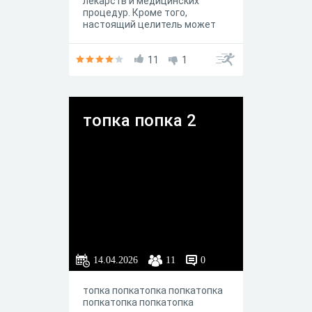
лекарств и медицинских
процедур. Кроме того,
настоящий целитель может
проводить предварительную
диагностику заболевания и
даже определять его
11
1
первопричину. А в вас
заложены такие способности?
топка попка 2
14.04.2026
11
0
топка попкатопка попкатопка
попкатопка попкатопка