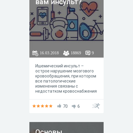
вам инсульт?
16.03.2018
18869
9
Ишемический инсульт –
острое нарушение мозгового
кровообращения, при котором
все патологические
изменения связаны с
недостатком кровоснабжения
того или иного отдела мозга.
По статистике ВОЗ, в течение
последних 15 лет именно
70
6
инсульт лидирует среди
причин смертности по всему
миру. К его развитию приводит
масса причин, в том числе –
Основы
ваши ежедневные привычки.