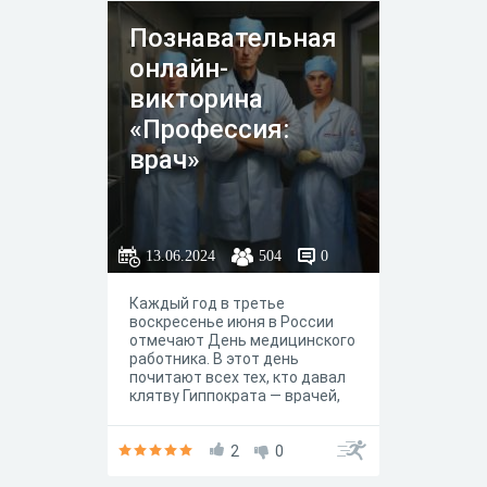
Познавательная
онлайн-
викторина
«Профессия:
врач»
13.06.2024
504
0
Каждый год в третье
воскресенье июня в России
отмечают День медицинского
работника. В этот день
почитают всех тех, кто давал
клятву Гиппократа — врачей,
медсестер, фельдшеров. В
рамках этого
профессионального
2
0
праздника мы решили