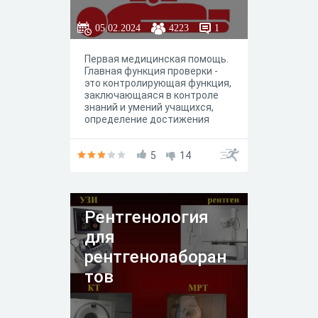
05.02.2024
4223
1
Первая медицинская помощь.
Главная функция проверки -
это контролирующая функция,
заключающаяся в контроле
знаний и умений учащихся,
определение достижения
учащимися базового уровня
подготовки, овладения
обязательным минимумом
5
14
содержания дисциплины.
Рентгенология
для
рентгенолаборан
тов