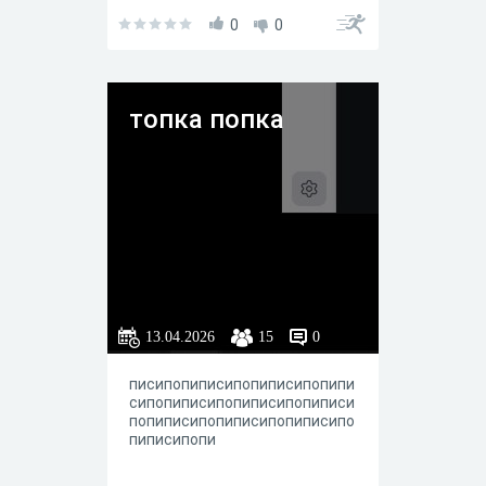
Не носит медицинского
характера :)
0
0
топка попка
13.04.2026
15
0
писипопиписипопиписипопипи
сипопиписипопиписипопиписи
попиписипопиписипопиписипо
пиписипопи