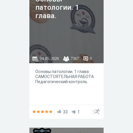
Пройдите тест и выясните,
патологии. 1
насколько ваш образ жизни
повышает угрозу
глава.
ишемического инсульта.
04.05.2020
7367
0
Основы патологии. 1 глава.
САМОСТОЯТЕЛЬНАЯ РАБОТА
Педагогический контроль
33
1