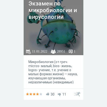
Экзамен по
микробиологии и
вирусологии
11.01.2022
28951
1
Микробиология (от греч.
micros- малый, bios- жизнь,
logos- учение, т.е. учение о
малых формах жизни) — наука,
изучающая организмы,
неразличимые (невидимые)
невооруженным глазом,
которые за свои
микроскопические размеры
30
11
называют микроорганизмами
(микробы).