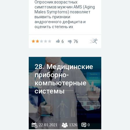
Опросник возрастных
симптомов мужчин AMS (Aging
Males Symptoms) позволяет
выявить признаки
андрогенного дефицита и
оценить степень их
выраженности. Данный
опросник является одним
из диагностических
6
76
инструментов, которые
позволяют обнаружить:
возможные психологические,
соматические и сексуальные
28. Медицинские
проблемы,
обусловленные недостатком
приборно-
тестостерона (оценка
выраженности андрогенного
компьютерные
дефицита). Результаты
системы
заполнения опросника
возрастных симптомов
мужчин AMS (Aging Males
Symptoms) могут быть
полноценно
интерпретированы только
на приеме врача, который
22.01.2021
1326
0
прежде чем давать какие-