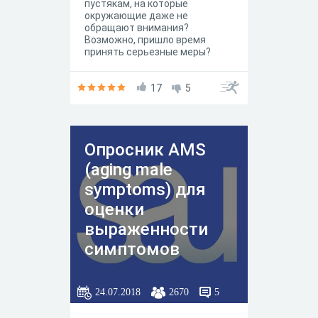
пустякам, на которые
окружающие даже не
обращают внимания?
Возможно, пришло время
принять серьезные меры?
Пройдите тест, чтобы узнать, в
порядке ли ваша нервная
система!
17
5
Опросник AMS
(aging male
symptoms) для
оценки
выраженности
симптомов
андрогенодефици
та (климакса) у
24.07.2018
2670
5
мужчин