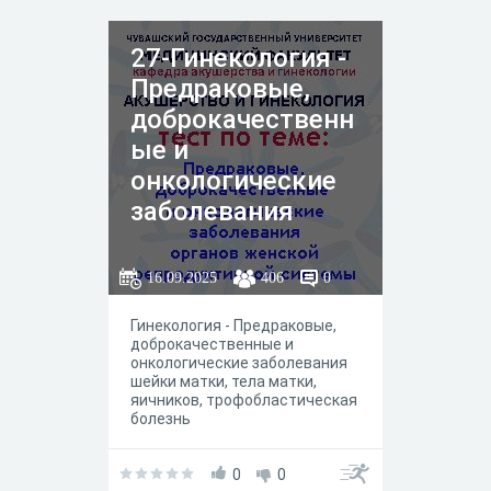
27-Гинекология -
Предраковые,
доброкачественн
ые и
онкологические
заболевания
органов женской
репродуктивной
16.09.2025
406
0
системы
Гинекология - Предраковые,
доброкачественные и
онкологические заболевания
шейки матки, тела матки,
яичников, трофобластическая
болезнь
0
0