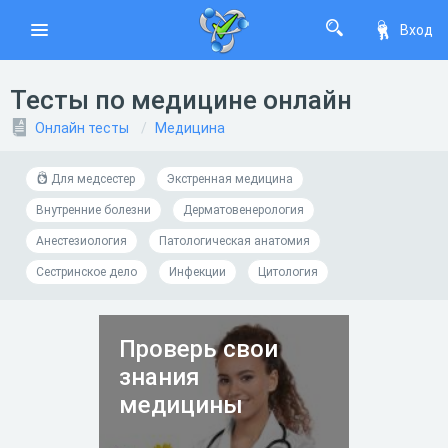
Вход
Тесты по медицине онлайн
Онлайн тесты
Медицина
Для медсестер
Экстренная медицина
Внутренние болезни
Дерматовенерология
Анестезиология
Патологическая анатомия
Сестринское дело
Инфекции
Цитология
Проверь свои
знания
медицины