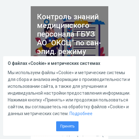
подготовить для вас эту
познавательную онлайн-
викторину.
Контроль знаний
медицинского
персонала ГБУЗ
АО "ОКСЦ" по сан-
эпид. режиму
О файлах «Cookie» и метрических системах
Мы используем файлы «Cookie» и метрические системы
16.12.2016
6829
0
для сбора и анализа информации о производительности и
использовании сайта, а также для улучшения и
Инфекционная безопасность и
индивидуальной настройки предоставления информации.
инфекционный контроль в ЛПУ
Нажимая кнопку «Принять» или продолжая пользоваться
сайтом, вы соглашаетесь на обработку файлов «Cookie» и
данных метрических систем.
Подробнее
Принять
19
4