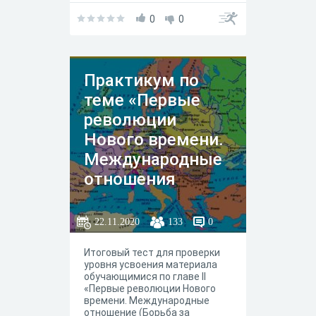
0
0
Практикум по
теме «Первые
революции
Нового времени.
Международные
отношения
(борьба за
первенство в
22.11.2020
133
0
Европе и
Итоговый тест для проверки
колониях)
уровня усвоения материала
обучающимися по главе II
«Первые революции Нового
времени. Международные
отношение (Борьба за