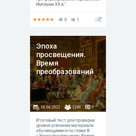
Империи XX в.".
0
1
Эпоха
просвещения.
Время
преобразований
18.04.2022
1246
0
Итоговый тест для проверки
уровня усвоения материала
обучающимися по главе III
«Эпоха просвещения. Время