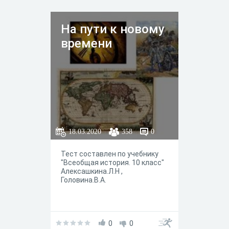
На пути к новому
времени
18.03.2020
358
0
Тест составлен по учебнику
"Всеобщая история. 10 класс"
Алексашкина.Л.Н ,
Головина.В.А.
0
0