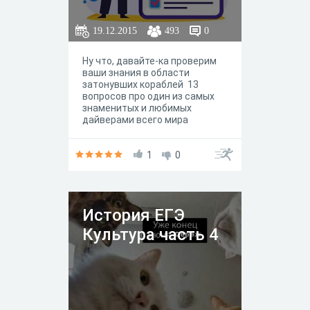
19.12.2015
493
0
Ну что, давайте-ка проверим
ваши знания в области
затонувших кораблей 13
вопросов про один из самых
знаменитых и любимых
дайверами всего мира
кораблей - Тистлегорм
(Thistlegorm) перед
вами. Вперёд к победе
1
0
История ЕГЭ
Культура часть 4