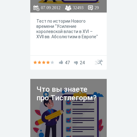
07.09.2012
32493
29
Тест по истории Нового
времени "Усиление
королевской власти в XVI –
XVII вв. Абсолютизм в Европе"
47
24
Что вы знаете
про Тистлегорм?