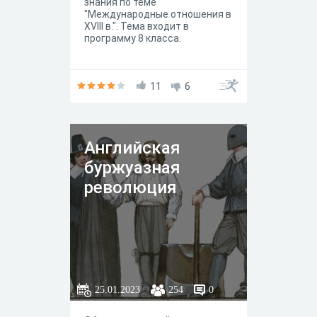
знания по теме
"Международные отношения в
XVIII в.". Тема входит в
программу 8 класса.
11
6
Английская
буржуазная
революция
25.01.2023
254
0