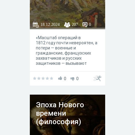
18.12.2024
207
0
«Масштаб операций в
1812 году почти невероятен, а
потери — военные и
гражданские, французских
захватчиков и русских
защитников — вызывают
содрогание даже сегодня,
несмотря на несоизмеримо
большие потери в двух
0
0
последовавших одна за другой
мировых войнах в XX веке»
Эпоха Нового
времени
(философия)