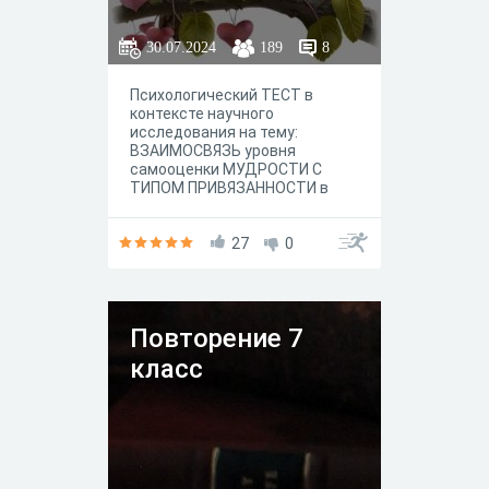
отношениях
30.07.2024
189
8
Психологический ТЕСТ в
контексте научного
исследования на тему:
ВЗАИМОСВЯЗЬ уровня
самооценки МУДРОСТИ С
ТИПОМ ПРИВЯЗАННОСТИ в
межличностных отношениях.
Новое время, благодаря
виртуально-
27
0
коммуникационному
пространству, позволяет нам
быстро развиваться,
обогащать свой багаж знаний
Повторение 7
и сразу их применять на
практике. Популяризация
класс
психологии стала причиной
того, что опыт уже
исчисляется не годами, как
раньше, а переработанным, то
есть отрефлексированным
количеством пережитых
событий в единицу времени.