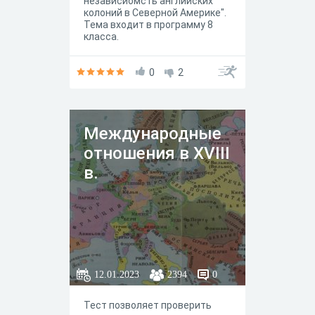
независиомсть английских
колоний в Северной Америке".
Тема входит в программу 8
класса.
0
2
Международные
отношения в XVIII
в.
12.01.2023
2394
0
Тест позволяет проверить