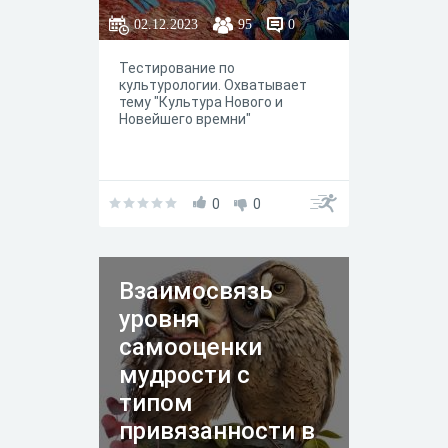
02.12.2023
95
0
Тестирование по
культурологии. Охватывает
тему "Культура Нового и
Новейшего времни"
0
0
Взаимосвязь
уровня
самооценки
мудрости с
типом
привязанности в