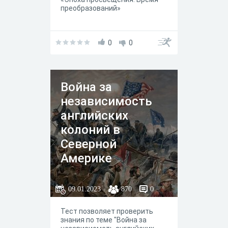
преобразований»
0
0
Война за
независимость
английских
колоний в
Северной
Америке
09.01.2023
870
0
Тест позволяет проверить
знания по теме "Война за