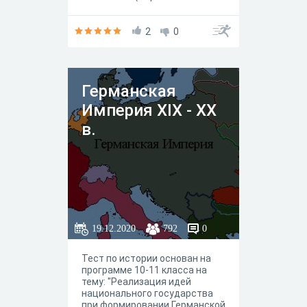
первенство в Европе и в
колониях)» Будьте
внимательны!
2
0
Германская
Империя XIX - XX
в.
19.12.2020
792
0
Тест по истории основан на
программе 10-11 класса на
тему: "Реализация идей
национального государства
при формировании Германской