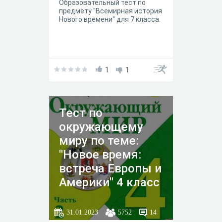
Образовательный тест по
предмету "Всемирная история
Нового времени" для 7 класса.
1
1
Тест по
окружающему
миру по теме:
"Новое время:
встреча Европы и
Америки" 4 класс
Школа России
А.А.Плешаков
31.01.2023
5752
14