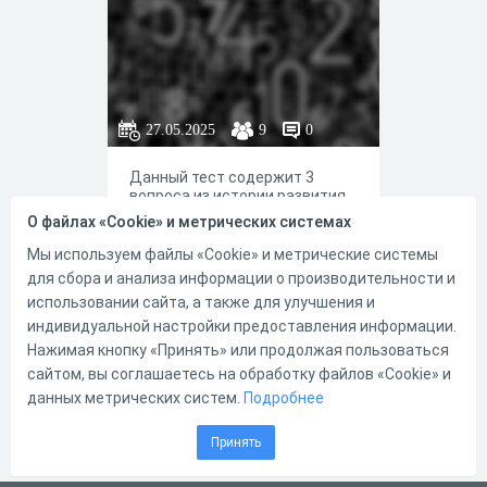
27.05.2025
9
0
Данный тест содержит 3
вопроса из истории развития
степени в математике и 12
О файлах «Cookie» и метрических системах
вопросов по возведению в
квадрат чисел по некоторым
Мы используем файлы «Cookie» и метрические системы
правилам: квадрата суммы,
для сбора и анализа информации о производительности и
правил для чисел с концом на
использовании сайта, а также для улучшения и
5, 1, 9, 4 и 6.
0
0
индивидуальной настройки предоставления информации.
Нажимая кнопку «Принять» или продолжая пользоваться
сайтом, вы соглашаетесь на обработку файлов «Cookie» и
данных метрических систем.
Подробнее
Загрузить еще
Принять