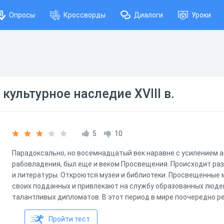
Опросы
Кроссворды
Диалоги
Уроки
культурное наследие XVIII в.
5
10
Парадоксально, но восемнадцатый век наравне с усилением 
рабовладения, был еще и веком Просвещения. Происходит р
и литературы. Откроются музеи и библиотеки. Просвещенные 
своих подданных и привлекают на службу образованных людей
талантливых дипломатов. В этот период в мире поочередно р
Пройти тест