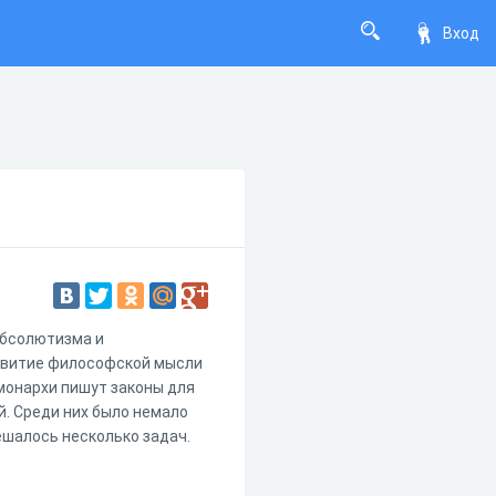
Вход
абсолютизма и
азвитие философской мысли
монархи пишут законы для
. Среди них было немало
ешалось несколько задач.