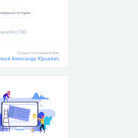
семирная история
ции и без СМС
Создан пользователем
явый Александр Юрьевич