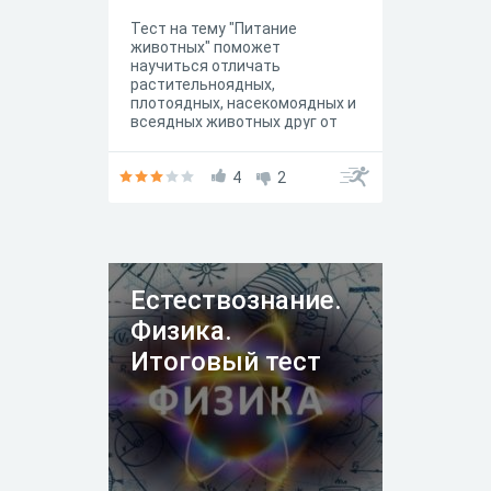
Тест на тему "Питание
животных" поможет
научиться отличать
растительноядных,
плотоядных, насекомоядных и
всеядных животных друг от
друга! А так же Вы поймете
цепочку питания в мире
животных!
4
2
Естествознание.
Физика.
Итоговый тест