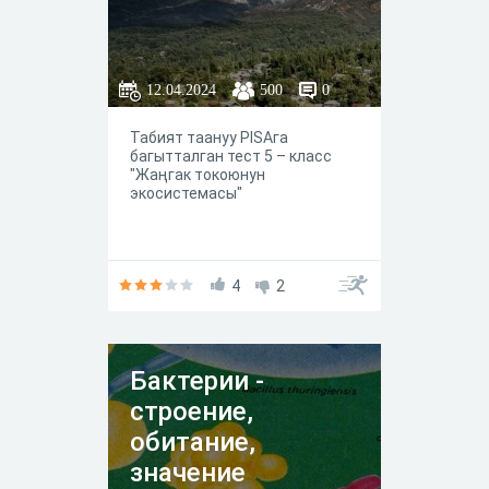
12.04.2024
500
0
Табият таануу PISAга
багытталган тест 5 – класс
"Жаңгак токоюнун
экосистемасы"
4
2
Бактерии -
строение,
обитание,
значение