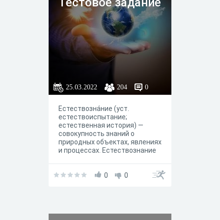
Тестовое задание
25.03.2022
204
0
Естествозна́ние (уст.
естествоиспытание;
естественная история) —
совокупность знаний о
природных объектах, явлениях
и процессах. Естествознание
возникло до образования
отдельных естественных наук.
Оно активно развивалось в
0
0
XVII—XIX веках. Учёных,
занимавшихся
естествознанием или
накоплением первичных
знаний о природе,