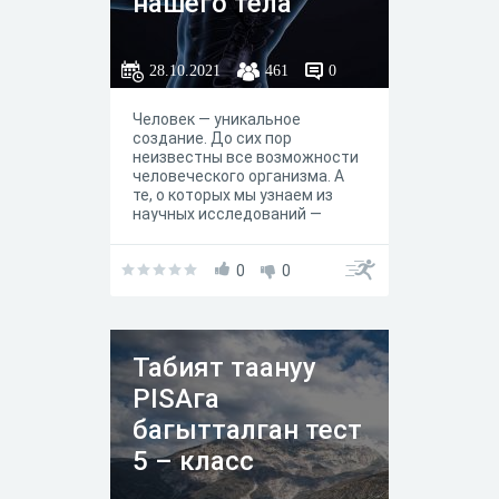
нашего тела
28.10.2021
461
0
Человек — уникальное
создание. До сих пор
неизвестны все возможности
человеческого организма. А
те, о которых мы узнаем из
научных исследований —
поражают и заставляют
задуматься. Человеческое
тело — невероятно сложная и
0
0
прекрасно организованная
система. Мы изучаем себя не
одну сотню лет, но до сих пор
удивляемся. Возрастные
Табият таануу
ограничения: 12+
PISAга
багытталган тест
5 – класс