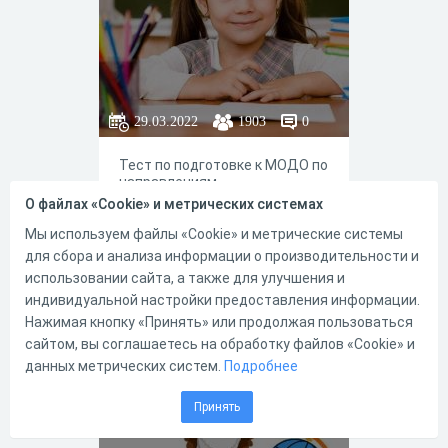
обновлению,
воспроизведению; клетки
размножаются только
бесполым путём – делением;
клетки хранят генетическую
информацию и передают её
потомкам; клетка –
29.03.2022
1903
0
структурная единица
многоклеточного организма;
Тест по подготовке к МОДО по
клетка осуществляет рост,
направлениям
развитие, обмен веществ и
естественнонаучная
энергии в многоклеточном
О файлах «Cookie» и метрических системах
грамотность, литературное
организме;
чтение, математика
Мы используем файлы «Cookie» и метрические системы
специализированные клетки
формируют ткани, из которых
для сбора и анализа информации о производительности и
состоят взаимосвязанные
использовании сайта, а также для улучшения и
органы; клетка является
индивидуальной настройки предоставления информации.
13
14
доказательством единства
всего живого мира. Несмотря
Нажимая кнопку «Принять» или продолжая пользоваться
на значительный вклад в
сайтом, вы соглашаетесь на обработку файлов «Cookie» и
цитологию Шванн и Шлейдер
данных метрических систем.
Подробнее
ошибочно полагали, что
МОДО 4 класс
клетки образуются из
межклеточного вещества, а
Принять
все клеточные процессы
происходят в оболочке.