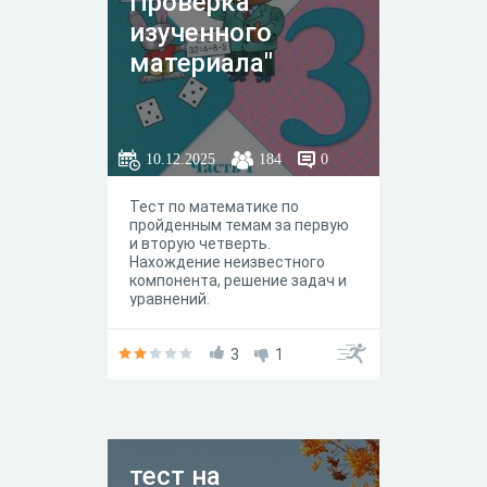
Проверка
изученного
материала"
10.12.2025
184
0
Тест по математике по
пройденным темам за первую
и вторую четверть.
Нахождение неизвестного
компонента, решение задач и
уравнений.
3
1
тест на