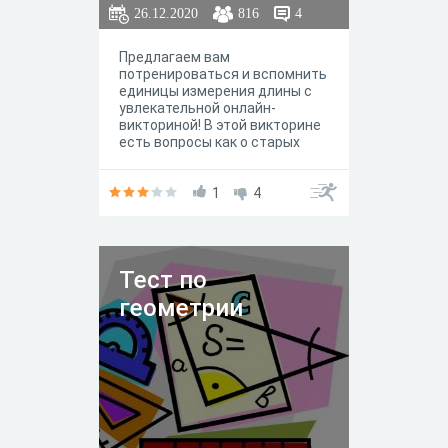
26.12.2020
816
4
Предлагаем вам
потренироваться и вспомнить
единицы измерения длины с
увлекательной онлайн-
викториной! В этой викторине
есть вопросы как о старых
единицах измерения длины,
так и о новых! Предлагаем вам
ответить на вопросы
1
4
познавательной викторины!
Тест по
геометрии