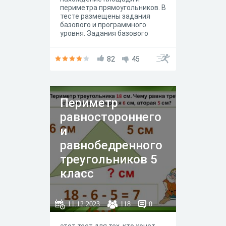
периметра прямоугольников. В
тесте размещены задания
базового и программного
уровня. Задания базового
уровня оцениваются в 1 балл,
программного в 2 балла.
82
45
Периметр
равностороннего
и
равнобедренного
треугольников 5
класс
11.12.2023
118
0