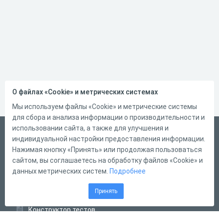
О файлах «Cookie» и метрических системах
Мы используем файлы «Cookie» и метрические системы
для сбора и анализа информации о производительности и
использовании сайта, а также для улучшения и
Русский
индивидуальной настройки предоставления информации.
Справка
Нажимая кнопку «Принять» или продолжая пользоваться
сайтом, вы соглашаетесь на обработку файлов «Cookie» и
Форма обратной связи
данных метрических систем.
Подробнее
Контакты
Принять
Тарифы
Конструктор тестов