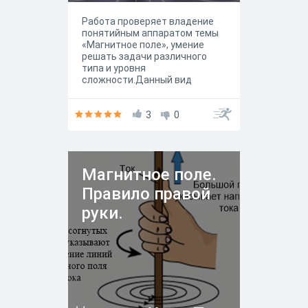
Работа проверяет владение
понятийным аппаратом темы
«Магнитное поле», умение
решать задачи различного
типа и уровня
сложности.Данный вид
контроля может
использоваться учителем при
обобщении и повторении темы
3
0
«Магнитное поле» в 8 классе.
Магнитное поле.
Правило правой
руки.