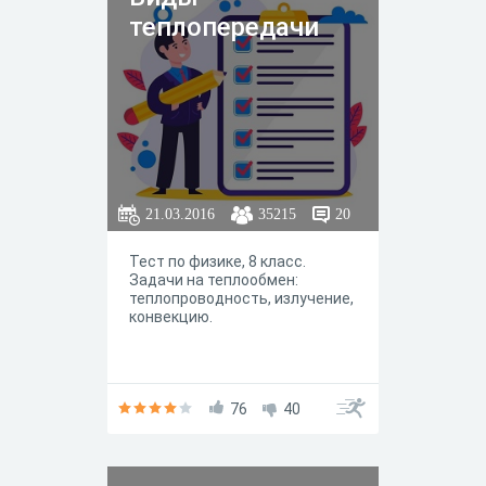
вещества, физических
теплопередачи
величинах и единицах
измерения.
21.03.2016
35215
20
Тест по физике, 8 класс.
Задачи на теплообмен:
теплопроводность, излучение,
конвекцию.
76
40