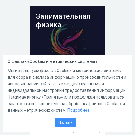
массу вещества любого
объема и объем вещества
определенной массы. Кроме
Занимательная
того в 10 вопросе проверяется
умение вычислять плотность.
физика
11 - 16 вопросы - это перевод
величин, 17 вопрос
предназначен для
закрепления навыка работы с
таблицей плотности. 18
вопрос предполагает
плотностей 2 тел по ривункам.
О файлах «Cookie» и метрических системах
Мы используем файлы «Cookie» и метрические системы
28.05.2026
11
0
для сбора и анализа информации о производительности и
использовании сайта, а также для улучшения и
Занимательная физика - это
индивидуальной настройки предоставления информации.
тест для 6-7 классов ,
Нажимая кнопку «Принять» или продолжая пользоваться
созданный для тех, кто знает
сайтом, вы соглашаетесь на обработку файлов «Cookie» и
программу заранее,
данных метрических систем.
интересуемся физикой и этим
Подробнее
миром. Тест состоит из 3
вопросов по разным темам,
Принять
показывающих знания в
физики и логику.
0
0