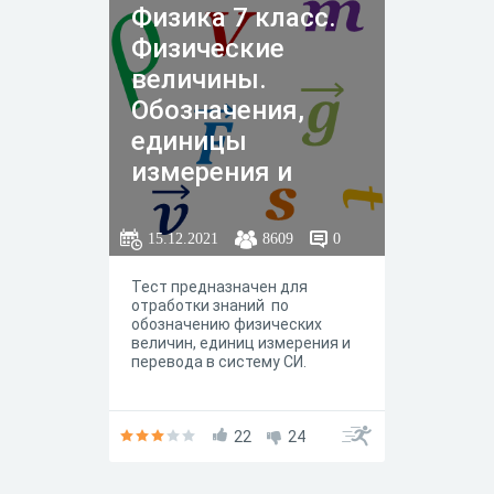
Физика 7 класс.
Физические
величины.
Обозначения,
единицы
измерения и
перевод в
систему СИ
15.12.2021
8609
0
Тест предназначен для
отработки знаний по
обозначению физических
величин, единиц измерения и
перевода в систему СИ.
22
24