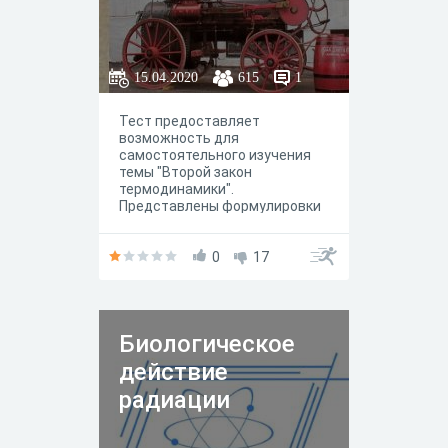
содержит одну ошибку,
неверными могут быть одно-
два слова, возможно,
ошибочные слова нужно
15.04.2020
615
1
поменять местами.
Тест предоставляет
возможность для
самостоятельного изучения
темы "Второй закон
термодинамики".
Представлены формулировки
второго закона
термодинамики и схема
теплового двигателя.
0
17
Биологическое
действие
радиации