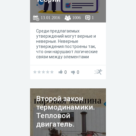
относительности.
13.01.2016
1006
1
Среди предлагаемых
утверждений могут верные и
неверные. Неверные
утверждения построены так,
что они нарушают логические
связи между элементами
теории, содержат
фактические ошибки,
искажающие суть физических
0
0
законов и закономерностей.
Высказывание считается
ошибочным, если в нем
содержится неполная
Второй закон
формулировка. Если в
утверждении по умолчанию
термодинамики.
подразумеваются случаи,
когда физический закон или
Тепловой
теория неприменимы, оно
двигатель.
тоже не может быть признано
верным. Как правило,
неверное утверждение