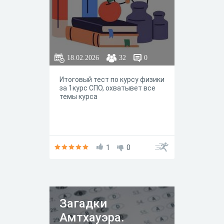
18.02.2026
32
0
Итоговый тест по курсу физики
за 1курс СПО, охватывет все
темы курса
1
0
Загадки
Амтхауэра.