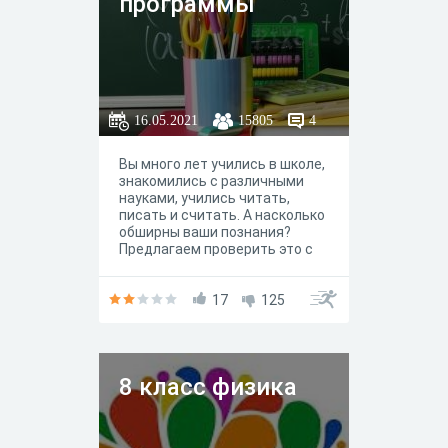
программы
16.05.2021
15805
4
Вы много лет учились в школе,
знакомились с различными
науками, учились читать,
писать и считать. А насколько
обширны ваши познания?
Предлагаем проверить это с
помощью небольшого, на 15
вопросов, теста,
охватывающего вопросы из
17
125
разных областей школьных
наук: географии и математики,
истории и физики...
8 класс физика