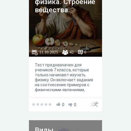
физика. Строение
вещества.
11.10.2025
42
0
Тест предназначен для
учеников 7 класса, которые
только начинают изучать
физику. Он включает задания
на соотнесение примеров с
физическими явлениями,
установление
последовательности этапов
научного исследования,
0
0
решение задач на перевод
единиц измерения и
объяснение физических
явлений. Тест поможет
Виды
закрепить знания о строении