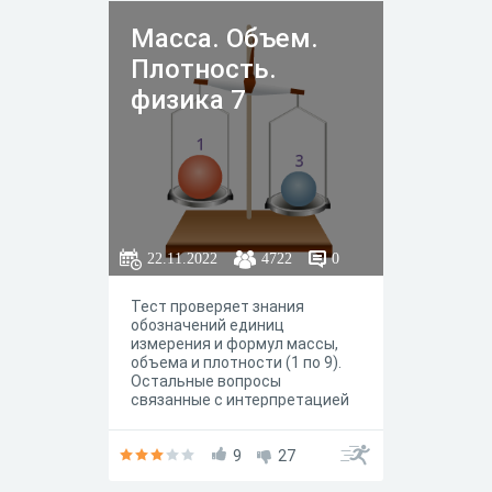
Масса. Объем.
Плотность.
физика 7
22.11.2022
4722
0
Тест проверяет знания
обозначений единиц
измерения и формул массы,
объема и плотности (1 по 9).
Остальные вопросы
связанные с интерпретацией
графиков пути равномерного
прямолинейного движения.
Вопрос номер 10 проверяет
9
27
умение определять по графику