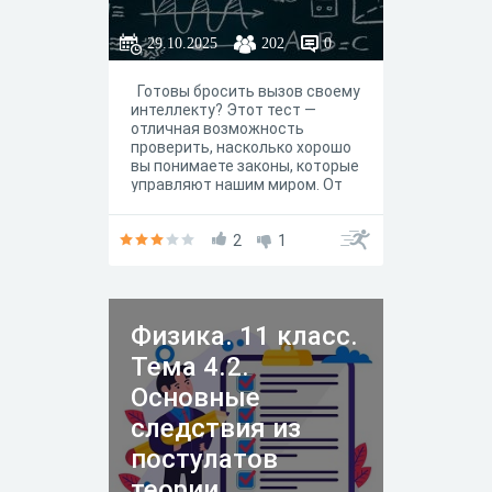
29.10.2025
202
0
Готовы бросить вызов своему
интеллекту? Этот тест —
отличная возможность
проверить, насколько хорошо
вы понимаете законы, которые
управляют нашим миром. От
классической механики
Ньютона до законов
сохранения энергии — здесь
2
1
есть всё, чтобы заставить
ваш мозг работать. Вопросы
разного уровня сложности и
формата. Не просто угадай
Физика. 11 класс.
ответ, а докажи, что ты понял
суть! Узнай свои слабые и
Тема 4.2.
сильные стороны.
Основные
следствия из
постулатов
теории