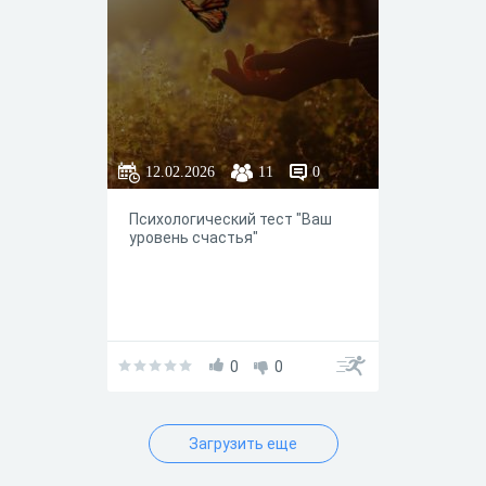
рекомендуется обратиться за
помощью к
квалифицированному
психологу
https://t.me/Nadezhda_Shaban
ova
12.02.2026
11
0
Психологический тест "Ваш
уровень счастья"
0
0
Загрузить еще