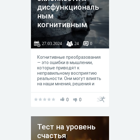
дисфункциональ
ным
когнитивным
искажениям
27.03.2024
24
0
Когнитивные преобразования
— это ошибки в мышлении,
которые приводят к
неправильному восприятию
реальности. Они могут влиять
на наши мнения, решения и
взаимодействие с другими
людьми. Этот тест направлен
на некоторую склонность к
0
0
формированию когнитивных
нарушений. Этот тест не
является в полной мере
диагностическим и не может
Тест на уровень
заменить профессиональную
оценку. Если вы обеспокоены
счастья
данным обстоятельством,