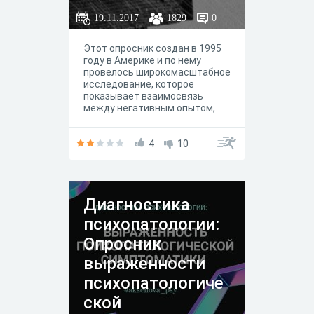
19.11.2017
1829
0
Этот опросник создан в 1995
году в Америке и по нему
провелось широкомасштабное
исследование, которое
показывает взаимосвязь
между негативным опытом,
перенесенным в детстве и
риском проявления
физических и психических
4
10
заболеваний. Он определяет
испытанное в детстве,
физическое, эмоциональное и
сексуальное насилие и
Диагностика
лишение заботы.
психопатологии:
Опросник
выраженности
психопатологиче
ской