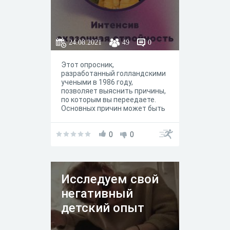
24.08.2021
49
0
Этот опросник,
разработанный голландскими
учеными в 1986 году,
позволяет выяснить причины,
по которым вы переедаете.
Основных причин может быть
три. Первая - неспособность
устоять перед вкусной едой,
ее аппетитным запахом и
0
0
видом (экстернальное
пищевое поведение). Вторая -
привычка заедать эмоции
(эмоциогенное пищевое
Исследуем свой
поведение). Третья —
стремление жестко
негативный
ограничивать себя в еде
(ограничительное пищевое
детский опыт
поведение), в результате чего
человек то садится на