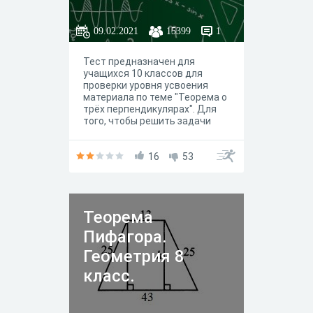
09.02.2021
15399
1
Тест предназначен для
учащихся 10 классов для
проверки уровня усвоения
материала по теме "Теорема о
трёх перпендикулярах". Для
того, чтобы решить задачи
теста и ответить на вопросы,
необходимо повторить
понятия наклонной и
16
53
перпендикуляра к плоскости,
формулировку теоремы о трёх
перпендикулярах, теорему
Пифагора и свойства
Теорема
параллелограммов.
Пифагора.
Геометрия 8
класс.