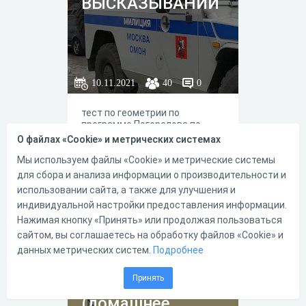
ВЫСКАЗЫВАНИЙ
10.11.2021
40
0
тест по геометрии по
программе Погорелова по
теме теорема Пифагора
О файлах «Cookie» и метрических системах
Мы используем файлы «Cookie» и метрические системы
для сбора и анализа информации о производительности и
использовании сайта, а также для улучшения и
индивидуальной настройки предоставления информации.
0
0
Нажимая кнопку «Принять» или продолжая пользоваться
сайтом, вы соглашаетесь на обработку файлов «Cookie» и
данных метрических систем.
Подробнее
Теорема
Принять
Пифагора
(домашнее