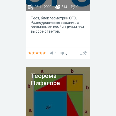
08.11.2020
514
0
Тест, блок геометрии ОГЭ.
Разноуровневые задания, с
различными комбинциями при
выборе ответов.
1
0
Теорема
Пифагора