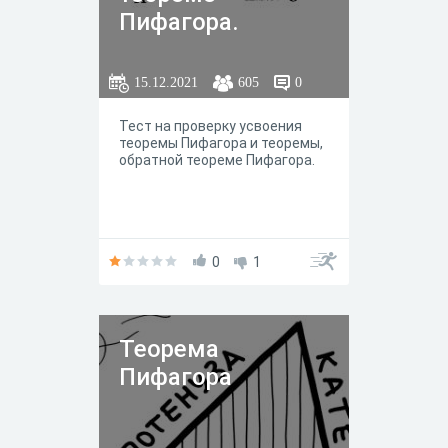
Пифагора.
Геометрия 8
класс.
15.12.2021
605
0
Тест на проверку усвоения
теоремы Пифагора и теоремы,
обратной теореме Пифагора.
0
1
Теорема
Пифагора