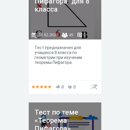
Пифагора" для 8
класса
11.02.2026
49
0
Тест предназначен для
учащихся 8 класса по
геометрии при изучении
теоремы Пифагора.
0
0
Тест по теме
«Теорема
Пифагора».