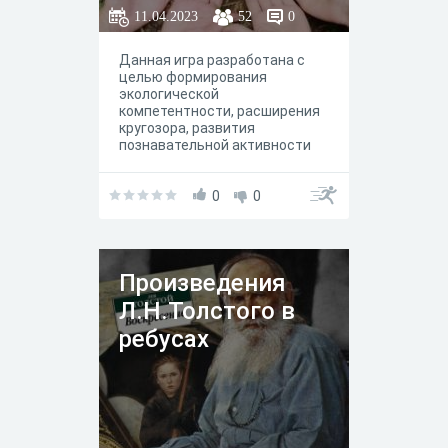
11.04.2023
52
0
Данная игра разработана с
целью формирования
экологической
компетентности, расширения
кругозора, развития
познавательной активности
обучающихся, а также для
развлекательных целей. Она
направлена как на детей, так и
0
0
на взрослых!
Произведения
Л.Н.Толстого в
ребусах