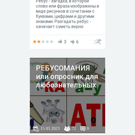
Ребус - загадка, в которой
слово или фраза изображены в
виде рисунков в сочетании с
буквами, цифрами и другими
знаками. Разгадать ребус -
означает суметь верно
прочитать зашифрованное
послание.
3
6
РЕБУСОМАНИЯ
или опросник для
любознательных
15.03.2023
72
0