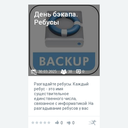
День бэкапа.
Ребусы
30.03.2025
38
0
Разгадайте ребусы. Каждый
ребус - это имя
существительное
единственного числа,
связанное с информатикой. На
разгадывание ребусов у вас
есть 5 минут
0
0